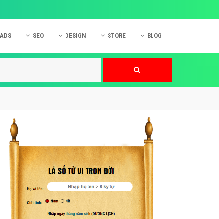
 ADS
SEO
DESIGN
STORE
BLOG
ner
 cáo Mobile
SEO Website
Thiết kế Web
nner
p quảng cáo Instagram
Dịch vụ SEO Website
Thiết kế Website
 cáo Zalo
Hỏi đáp SEO Google
Danh sách Website
 cáo Instagram
Thiết kế Landing Page
cáo Online
Dịch vụ thiết kế Website
 cáo Skype
Hỏi đáp Website
 cáo TVC
 cáo Cốc Cốc
mềm ứng dụng hay