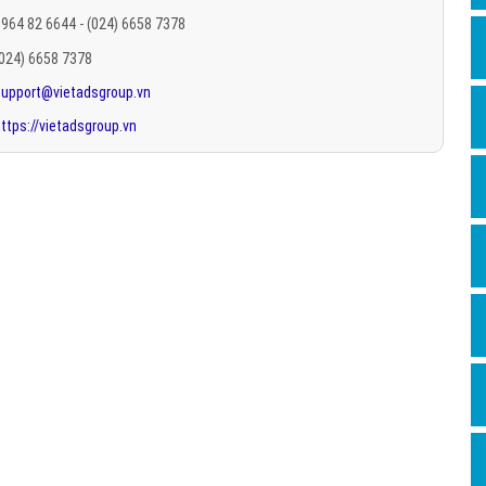
Hỏi đ
964 82 6644 - (024) 6658 7378
(024) 6658 7378
Thiết 
support@vietadsgroup.vn
Quảng
ttps://vietadsgroup.vn
Quảng
Định n
Nghĩa l
Phần 