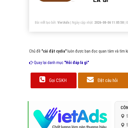
Cy
kh
Bài viết tạo bởi:
VietAds
| Ngày cập nhật:
2026-08-06 11:05:58
|
Đ
Chủ đề
"cài đặt cydia"
luôn được bạn đọc quan tâm và tìm ki
Quay lại danh mục
"Hỏi đáp là gì"
Gọi CSKH
Đặt câu hỏi
CÔN
S
S