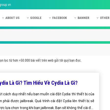
group.vn
ABOUT US
GOOGLE
FACEBOOK
BANNER
OTHER
Giới thiệu công ty Việt Ads
Kinh nghiệm quảng cáo Google
Kinh nghiệm quảng cáo Facebook
Dịch vụ quảng cáo Ban
Quảng
Hướng dẫn thanh toán Việt Ads
Kiến thức quảng cáo Google
Dịch vụ quảng cáo Facebook
Hỏi đáp quảng cáo Ba
Hỏi đá
Chính sách bảo mật Việt Ads
Dịch vụ quảng cáo Google
Kiến thức quảng cáo Facebook
Quảng cáo Banner
Quảng
Chính sách bảo hành & bảo trì Việt Ads
Quảng cáo Google Adwords
Quảng cáo Facebook
Quảng
n lọc từ hơn >50.000 bài viết trên web gửi tới quý bạn đọc.
Liên hệ Việt Ads
Các hình thức quảng cáo Google
Hỏi đáp Facebook
Quảng 
Chính sách đại lý Việt Ads
Hướng dẫn chạy quảng cáo Google
Quảng
ydia Là Gì? Tìm Hiểu Về Cydia Là Gì?
Tiện ích mở rộng quảng cáo Google
Quảng
Hỏi đáp Google
Quảng
t cách duy nhất nếu bạn muốn cài đặt Cydia thì thiết bị của
n phải được jailbreak. Quá trình cài đặt Cydia lên thiết bị sẽ
Phần 
ợc lựa chọn trong khi bạn jailbreak. Bạn sẽ không thể cài đặt