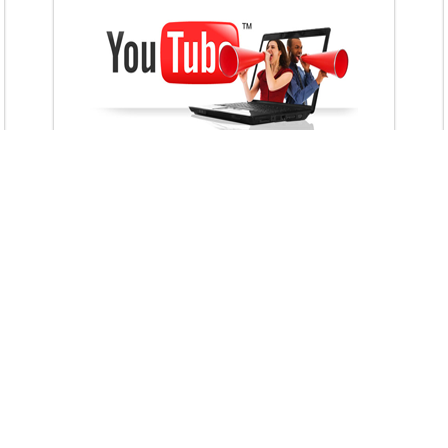
VietAds với đội ngũ chuyên viên tư ấn am
hiểu về chiến dịch quảng cáo Youtube sẽ tư
vấn bạn giải pháp tối ưu, hiệu quả nhất
XEM CHI TIẾT