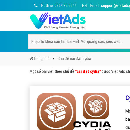
Hotline: 0964 82 6644
Email: support@vietads
Trang chủ
Chủ đề cài đặt cydia
Một số bài viết theo chủ đề
"cài đặt cydia"
được Việt Ads chọ
C
Mộ
bạ
đư