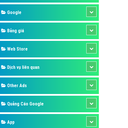
áp quảng cáo Youtube
Google
kế ứng dụng
 cáo Cốc Cốc hiệu quả
Bảng giá
 cáo Zalo chuyên nghiệp
ghĩa
Web Store
à gì
Dịch vụ liên quan
mềm ứng dụng hay
Other Ads
Quảng Cáo Google
App