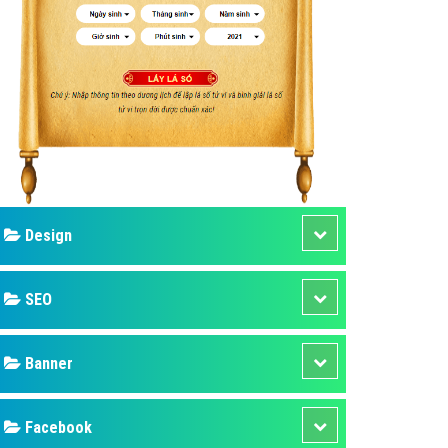
ụ Domain & Hosting
áp phần mềm
áp quảng cáo TVC
p quảng cáo mobile
p quảng cáo Online
áp quảng cáo Skype
p Domain & Hosting
Design
p viết bài Marketing
 cáo Youtube
SEO
ụ quảng cáo Youtube
ụ quảng cáo Cốc Cốc
Banner
ụ quảng cáo Tiktok
Facebook
ụ quảng cáo Zalo