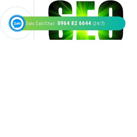
0964 82 6644
Zalo Call/Chat:
(24/7)
VietAds với đội ngũ SEOer giàu kinh nghiệm
được đào tạo bài bản tại các trung tâm SEO
lớn như: Litado, Inet, Vietmoz, Vinalink
XEM CHI TIẾT