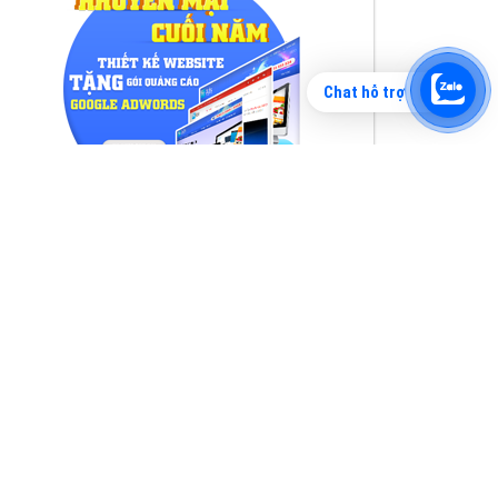
Chat hỗ trợ
Tìm công ty thiết kế website uy tín, chuyên
nghiệp tại Hà Nội là rất khó cho khách hàng.
VietAds xin giới thiệu công ty thiết kế Viet
XEM CHI TIẾT