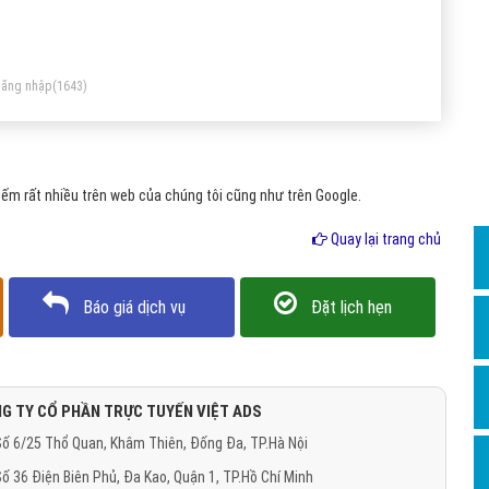
Dịch v
dia nếu như thiết bị chưa jailbreak và ứng dụng này cũng
Hỏi đ
ông thể tải trên Appstore của Apple.
Hỏi đ
ăng nhập
(1643)
Hỏi đá
Hỏi đá
ếm rất nhiều trên web của chúng tôi cũng như trên Google.
Hỏi đ
Hỏi đá
Quay lại trang chủ
Hỏi đá
Báo giá dịch vụ
Đặt lịch hẹn
Quảng
Dịch v
Dịch v
G TY CỔ PHẦN TRỰC TUYẾN VIỆT ADS
Dịch v
ố 6/25 Thổ Quan, Khâm Thiên, Đống Đa, TP.Hà Nội
Dịch v
ố 36 Điện Biên Phủ, Đa Kao, Quận 1, TP.Hồ Chí Minh