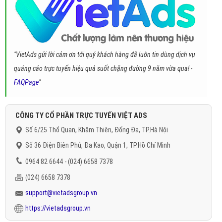
"VietAds gửi lời cảm ơn tới quý khách hàng đã luôn tin dùng dịch vụ
quảng cáo trực tuyến hiệu quả suốt chặng đường 9 năm vừa qua! -
FAQPage
"
CÔNG TY CỔ PHẦN TRỰC TUYẾN VIỆT ADS
Số 6/25 Thổ Quan, Khâm Thiên, Đống Đa, TP.Hà Nội
Số 36 Điện Biên Phủ, Đa Kao, Quận 1, TP.Hồ Chí Minh
0964 82 6644 - (024) 6658 7378
(024) 6658 7378
support@vietadsgroup.vn
https://vietadsgroup.vn