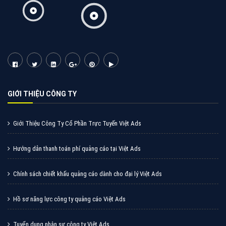
Tìm công ty thiết kế website uy tín, chuyên nghiệp tại
Hà Nội là rất khó cho khách hàng. VietAds xin giới
thiệu công ty thiết kế Viet
XEM CHI TIẾT
Quảng cáo Cốc Cốc