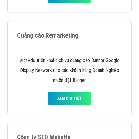
Nếu bạn đang cần quảng cáo, thiết kế web,
phát
triển Website cho doanh nghiệp mình
. Đừng chần
chừ hãy nhấc máy lên và gọi ngay cho chúng tôi theo
Hotline: 0964 82 6644 (24/7) hoặc email:
support@vietadsgroup.vn
để được tư vấn chuyên
sâu về giải pháp marketing hiệu quả cho doanh nghiệp
bạn!