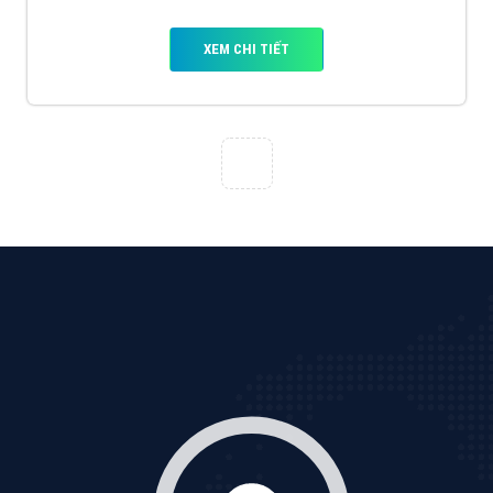
VietAds với đội ngũ SEOer giàu kinh nghiệm được đào
tạo bài bản tại các trung tâm SEO lớn như: Litado,
Inet, Vietmoz, Vinalink
XEM CHI TIẾT
Quảng cáo Youtube