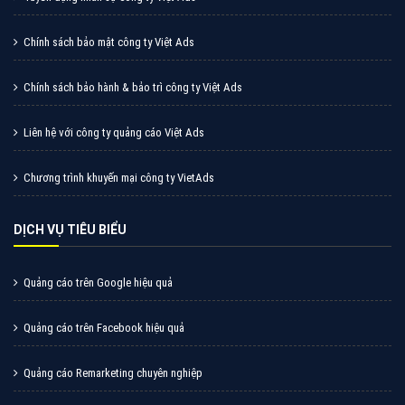
Cốc Cốc là trình duyệt web trực tuyến hiệu quả, hãy
cùng VietAds tìm hiểu về các hình thức quảng cáo
của trình duyệt Cốc Cốc
XEM CHI TIẾT
Quảng cáo Zalo