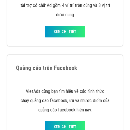
Công ty Việt Ads thành lập từ năm 2013
, chúng tôi
với bề dày kinh nghiệm sẽ tư vấn xây dựng và phát
triển thương hiệu của doanh nghiệp bạn với mức chi
phí mà bạn có thể đầu tư cho marketing online. Đội
ngũ kỹ thuật quảng cáo trực tuyến, SEO, lập trình
Web chuyên sâu trong nghề, được đào tạo bài bản tại
trung tâm marketing online uy tín hàng năm, luôn
đem
đến cho khách hàng sản phẩm/ dịch vụ chất
lượng
.