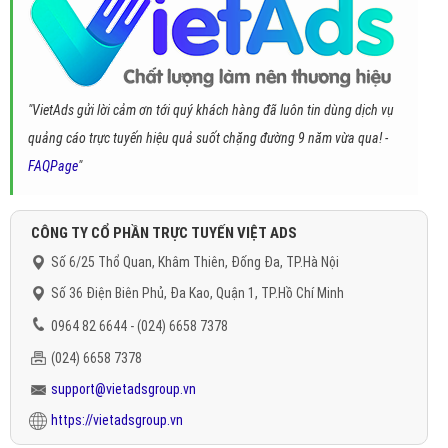
"VietAds gửi lời cảm ơn tới quý khách hàng đã luôn tin dùng dịch vụ
quảng cáo trực tuyến hiệu quả suốt chặng đường 9 năm vừa qua! -
FAQPage
"
CÔNG TY CỔ PHẦN TRỰC TUYẾN VIỆT ADS
Số 6/25 Thổ Quan, Khâm Thiên, Đống Đa, TP.Hà Nội
Số 36 Điện Biên Phủ, Đa Kao, Quận 1, TP.Hồ Chí Minh
0964 82 6644 - (024) 6658 7378
(024) 6658 7378
support@vietadsgroup.vn
https://vietadsgroup.vn