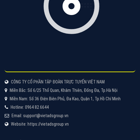
VietAds với đội ngũ chuyên viên tư ấn am hiểu về
chiến dịch quảng cáo Youtube sẽ tư vấn bạn giải pháp
tối ưu, hiệu quả nhất
XEM CHI TIẾT
Thiết kế Website