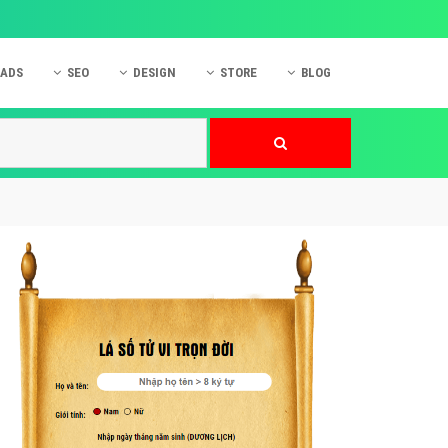
 ADS
SEO
DESIGN
STORE
BLOG
ner
 cáo Mobile
SEO Website
Thiết kế Web
nner
p quảng cáo Instagram
Dịch vụ SEO Website
Thiết kế Website
 cáo Zalo
Hỏi đáp SEO Google
Danh sách Website
 cáo Instagram
Thiết kế Landing Page
cáo Online
Dịch vụ thiết kế Website
 cáo Skype
Hỏi đáp Website
 cáo TVC
 cáo Cốc Cốc
mềm ứng dụng hay