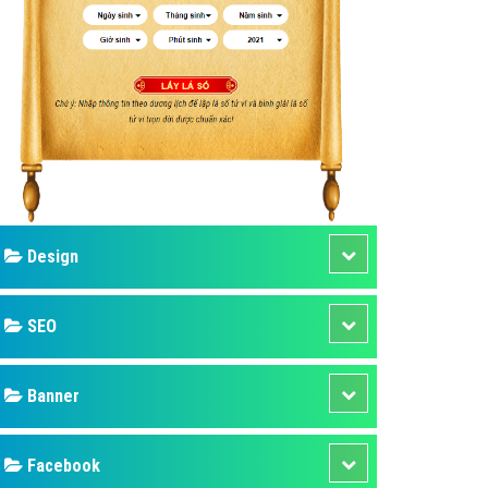
ụ Domain & Hosting
áp phần mềm
áp quảng cáo TVC
p quảng cáo mobile
p quảng cáo Online
áp quảng cáo Skype
p Domain & Hosting
Design
p viết bài Marketing
 cáo Youtube
SEO
ụ quảng cáo Youtube
ụ quảng cáo Cốc Cốc
Banner
ụ quảng cáo Tiktok
Facebook
ụ quảng cáo Zalo