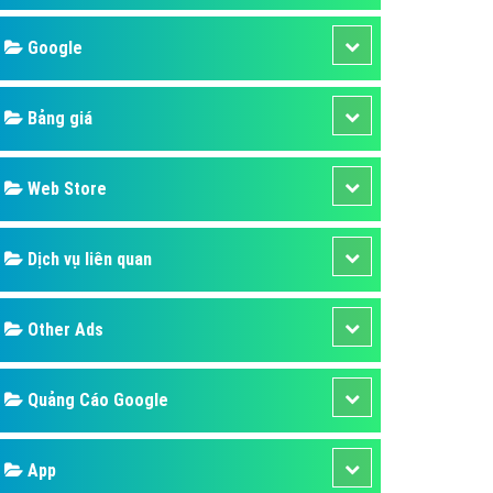
áp quảng cáo Youtube
Google
kế ứng dụng
 cáo Cốc Cốc hiệu quả
Bảng giá
 cáo Zalo chuyên nghiệp
ghĩa
Web Store
à gì
Dịch vụ liên quan
mềm ứng dụng hay
Other Ads
Quảng Cáo Google
App