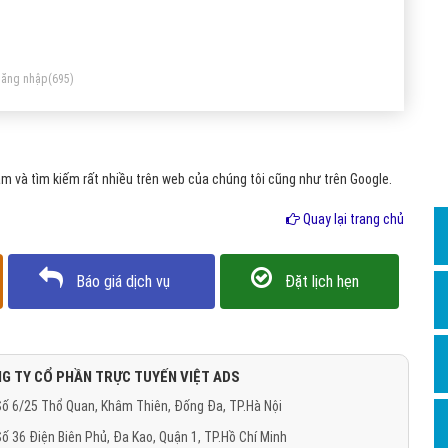
Dịch v
Hỏi đ
Hỏi đ
ăng nhập
(695)
Hỏi đá
Hỏi đá
 và tìm kiếm rất nhiều trên web của chúng tôi cũng như trên Google.
Hỏi đ
Hỏi đá
Quay lại trang chủ
Hỏi đá
Báo giá dịch vụ
Đặt lịch hẹn
Quảng
Dịch v
Dịch v
G TY CỔ PHẦN TRỰC TUYẾN VIỆT ADS
Dịch v
ố 6/25 Thổ Quan, Khâm Thiên, Đống Đa, TP.Hà Nội
Dịch v
ố 36 Điện Biên Phủ, Đa Kao, Quận 1, TP.Hồ Chí Minh