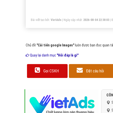
Bài viết tạo bởi:
VietAds
| Ngày cập nhật:
2026-08-04 22:38:03
|
Đ
Chủ đề
"Cải tiến google Images"
luôn được bạn đọc quan tâm
Quay lại danh mục
"Hỏi đáp là gì"
Gọi CSKH
Đặt câu hỏi
CÔN
S
S