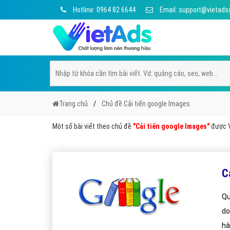
Hotline: 0964 82 6644
Email: support@vietads
Trang chủ
Chủ đề Cải tiến google Images
Một số bài viết theo chủ đề
"Cải tiến google Images"
được Vi
C
Qu
do
hà