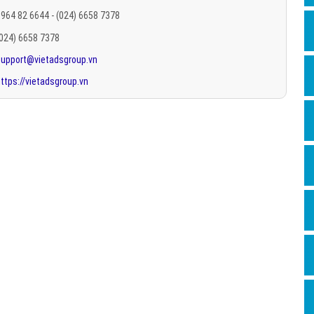
Hỏi đ
964 82 6644 - (024) 6658 7378
(024) 6658 7378
Thiết 
support@vietadsgroup.vn
Quảng
ttps://vietadsgroup.vn
Quảng
Định n
Nghĩa l
Phần 