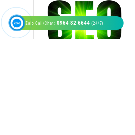
0964 82 6644
Zalo Call/Chat:
(24/7)
VietAds với đội ngũ SEOer giàu kinh nghiệm
được đào tạo bài bản tại các trung tâm SEO
lớn như: Litado, Inet, Vietmoz, Vinalink
XEM CHI TIẾT