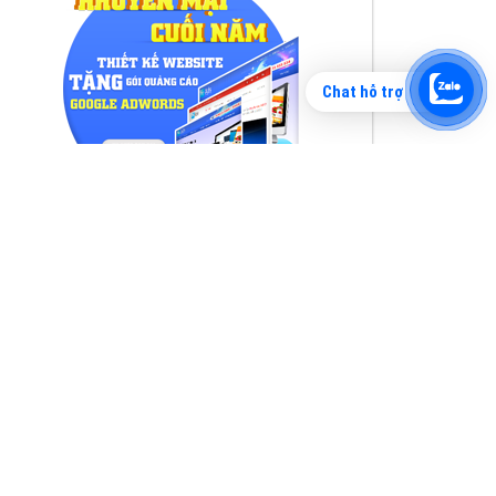
Chat hỗ trợ
Tìm công ty thiết kế website uy tín, chuyên
nghiệp tại Hà Nội là rất khó cho khách hàng.
VietAds xin giới thiệu công ty thiết kế Viet
XEM CHI TIẾT