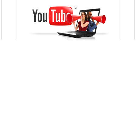
VietAds với đội ngũ chuyên viên tư ấn am
hiểu về chiến dịch quảng cáo Youtube sẽ tư
vấn bạn giải pháp tối ưu, hiệu quả nhất
XEM CHI TIẾT