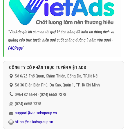
"VietAds gửi lời cảm ơn tới quý khách hàng đã luôn tin dùng dịch vụ
quảng cáo trực tuyến hiệu quả suốt chặng đường 9 năm vừa qua! -
FAQPage
"
CÔNG TY CỔ PHẦN TRỰC TUYẾN VIỆT ADS
Số 6/25 Thổ Quan, Khâm Thiên, Đống Đa, TP.Hà Nội
Số 36 Điện Biên Phủ, Đa Kao, Quận 1, TP.Hồ Chí Minh
0964 82 6644 - (024) 6658 7378
(024) 6658 7378
support@vietadsgroup.vn
https://vietadsgroup.vn