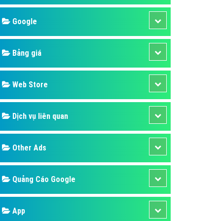
áp quảng cáo Youtube
Google
kế ứng dụng
 cáo Cốc Cốc hiệu quả
Bảng giá
 cáo Zalo chuyên nghiệp
ghĩa
Web Store
à gì
Dịch vụ liên quan
mềm ứng dụng hay
Other Ads
Quảng Cáo Google
App