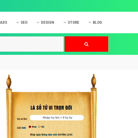
 ADS
SEO
DESIGN
STORE
BLOG
ner
 cáo Mobile
SEO Website
Thiết kế Web
nner
p quảng cáo Instagram
Dịch vụ SEO Website
Thiết kế Website
 cáo Zalo
Hỏi đáp SEO Google
Danh sách Website
 cáo Instagram
Thiết kế Landing Page
cáo Online
Dịch vụ thiết kế Website
 cáo Skype
Hỏi đáp Website
 cáo TVC
 cáo Cốc Cốc
mềm ứng dụng hay