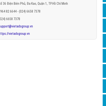
ố 36 Điện Biên Phủ, Đa Kao, Quận 1, TP.Hồ Chí Minh
Hỏi đ
964 82 6644 - (024) 6658 7378
Thiết 
(024) 6658 7378
Quảng
support@vietadsgroup.vn
Quảng
ttps://vietadsgroup.vn
Định n
Nghĩa l
Phần 