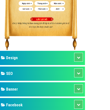
ụ Domain & Hosting
áp phần mềm
áp quảng cáo TVC
p quảng cáo mobile
p quảng cáo Online
áp quảng cáo Skype
p Domain & Hosting
Design
p viết bài Marketing
 cáo Youtube
SEO
ụ quảng cáo Youtube
ụ quảng cáo Cốc Cốc
Banner
ụ quảng cáo Tiktok
Facebook
ụ quảng cáo Zalo