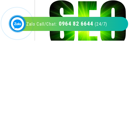
0964 82 6644
Zalo Call/Chat:
(24/7)
VietAds với đội ngũ SEOer giàu kinh nghiệm
được đào tạo bài bản tại các trung tâm SEO
lớn như: Litado, Inet, Vietmoz, Vinalink
XEM CHI TIẾT