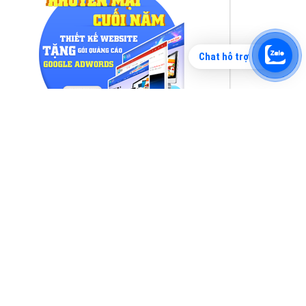
Chat hỗ trợ
Tìm công ty thiết kế website uy tín, chuyên
nghiệp tại Hà Nội là rất khó cho khách hàng.
VietAds xin giới thiệu công ty thiết kế Viet
XEM CHI TIẾT