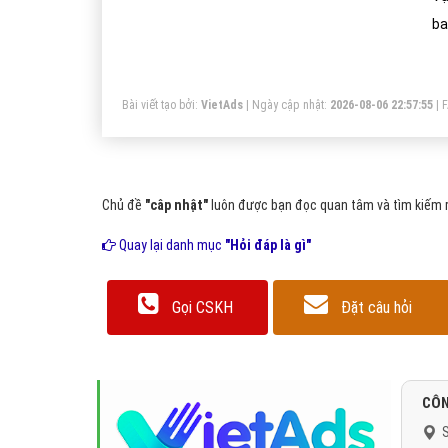
ba
th
bi
Bài viết tạo bởi:
VietAds
| Ngày cập nhật:
2026-08-06 22:57:55
|
ch
Chủ đề
"câp nhật"
luôn được bạn đọc quan tâm và tìm kiếm r
Quay lại danh mục
"Hỏi đáp là gì"
Gọi CSKH
Đặt câu hỏi
CÔN
S