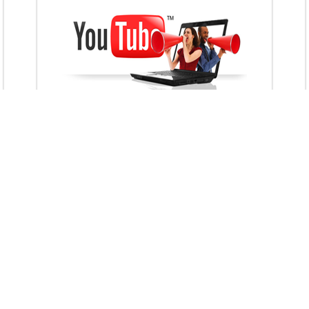
VietAds với đội ngũ chuyên viên tư ấn am
hiểu về chiến dịch quảng cáo Youtube sẽ tư
vấn bạn giải pháp tối ưu, hiệu quả nhất
XEM CHI TIẾT