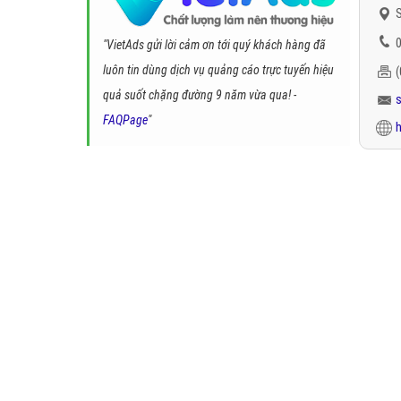
S
0
"VietAds gửi lời cảm ơn tới quý khách hàng đã
luôn tin dùng dịch vụ quảng cáo trực tuyến hiệu
quả suốt chặng đường 9 năm vừa qua! -
FAQPage
"
h