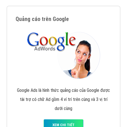
Nếu bạn đang cần quảng cáo, thiết kế web,
phát
triển Website cho doanh nghiệp mình
. Đừng chần
chừ hãy nhấc máy lên và gọi ngay cho chúng tôi theo
Hotline: 0964 82 6644 (24/7) hoặc email:
support@vietadsgroup.vn
để được tư vấn chuyên
sâu về giải pháp marketing hiệu quả cho doanh nghiệp
bạn!