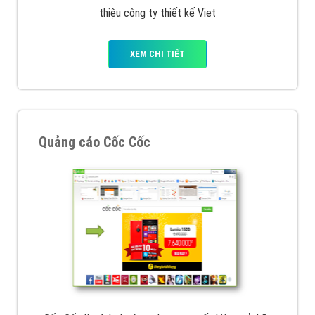
VietAds với đội ngũ chuyên viên tư ấn am hiểu về
chiến dịch quảng cáo Youtube sẽ tư vấn bạn giải pháp
tối ưu, hiệu quả nhất
XEM CHI TIẾT
Thiết kế Website