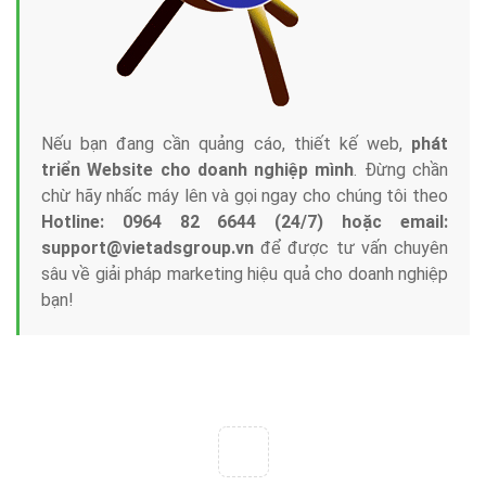
Công ty Việt Ads thành lập từ năm 2013
, chúng tôi
với bề dày kinh nghiệm sẽ tư vấn xây dựng và phát
triển thương hiệu của doanh nghiệp bạn với mức chi
phí mà bạn có thể đầu tư cho marketing online. Đội
ngũ kỹ thuật quảng cáo trực tuyến, SEO, lập trình
Web chuyên sâu trong nghề, được đào tạo bài bản tại
trung tâm marketing online uy tín hàng năm, luôn
đem
đến cho khách hàng sản phẩm/ dịch vụ chất
lượng
.