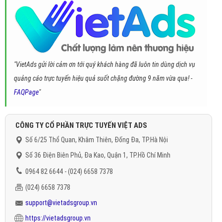
"VietAds gửi lời cảm ơn tới quý khách hàng đã luôn tin dùng dịch vụ
quảng cáo trực tuyến hiệu quả suốt chặng đường 9 năm vừa qua! -
FAQPage
"
CÔNG TY CỔ PHẦN TRỰC TUYẾN VIỆT ADS
Số 6/25 Thổ Quan, Khâm Thiên, Đống Đa, TP.Hà Nội
Số 36 Điện Biên Phủ, Đa Kao, Quận 1, TP.Hồ Chí Minh
0964 82 6644 - (024) 6658 7378
(024) 6658 7378
support@vietadsgroup.vn
https://vietadsgroup.vn