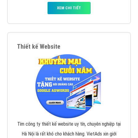
VietAds với đội ngũ SEOer giàu kinh nghiệm được đào
tạo bài bản tại các trung tâm SEO lớn như: Litado,
Inet, Vietmoz, Vinalink
XEM CHI TIẾT
Quảng cáo Youtube