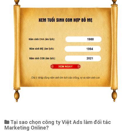
Web Store
Dịch vụ liên quan
Other Ads
Quảng Cáo Google
App
Tài liệu