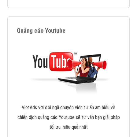
Display Network cho các khách hàng Doanh Nghiệp
muốn đặt Banner
XEM CHI TIẾT
Công ty SEO Website