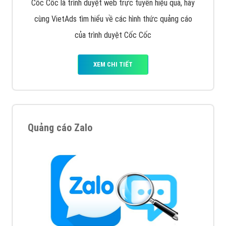
Tìm công ty thiết kế website uy tín, chuyên nghiệp tại
Hà Nội là rất khó cho khách hàng. VietAds xin giới
thiệu công ty thiết kế Viet
XEM CHI TIẾT
Quảng cáo Cốc Cốc