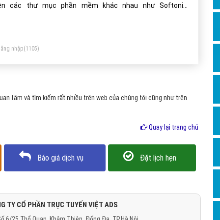
Dịch v
rên các thư mục phần mềm khác nhau như Softonic,
Hỏi đ
ftpedia, FileHippo, 01Net, nơi mà nó đã được tải về hơn 1,5
 lần. CCleaner đã được xem xét bởi Chip.de, TechRadar, PC
Hỏi đ
gazine, TechRepublic
ăng nhập
(1105)
Hỏi đá
Hỏi đá
Hỏi đ
an tâm và tìm kiếm rất nhiều trên web của chúng tôi cũng như trên
Hỏi đá
Hỏi đá
Quay lại trang chủ
Quảng
Báo giá dịch vụ
Đặt lịch hẹn
Dịch v
Dịch v
Dịch v
G TY CỔ PHẦN TRỰC TUYẾN VIỆT ADS
Dịch v
ố 6/25 Thổ Quan, Khâm Thiên, Đống Đa, TP.Hà Nội