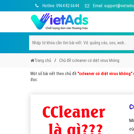
Hotline: 0964 82 6644
Email: support@vietads
Trang chủ
Chủ đề ccleaner có diệt virus không
Một số bài viết theo chủ đề
"ccleaner có diệt virus không"
đ
đọc.
C
Mộ
cù