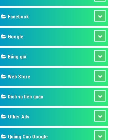
ụ Domain & Hosting
áp phần mềm
áp quảng cáo TVC
p quảng cáo mobile
p quảng cáo Online
áp quảng cáo Skype
p Domain & Hosting
Design
p viết bài Marketing
 cáo Youtube
SEO
ụ quảng cáo Youtube
ụ quảng cáo Cốc Cốc
Banner
ụ quảng cáo Tiktok
Facebook
ụ quảng cáo Zalo