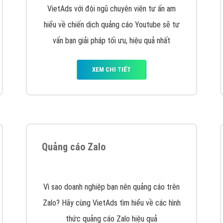
hát triển Website cho doanh nghiệp mình
. Đừng chần chừ hã
support@vietadsgroup.vn
để được tư vấn chuyên sâu về giải phá
Quảng cáo trên Facebook