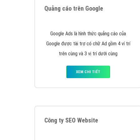
Tại sao chọn công ty Việt Ads làm đối 
Công ty Việt Ads thành lập từ năm 2013
, c
phí mà bạn có thể đầu tư cho marketing on
trung tâm marketing online uy tín hàng năm, l