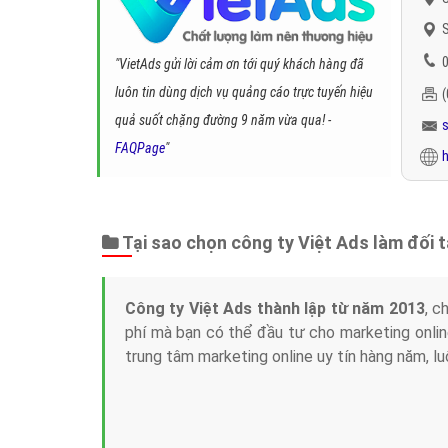
S
0
"VietAds gửi lời cảm ơn tới quý khách hàng đã
luôn tin dùng dịch vụ quảng cáo trực tuyến hiệu
quả suốt chặng đường 9 năm vừa qua! -
FAQPage
"
h