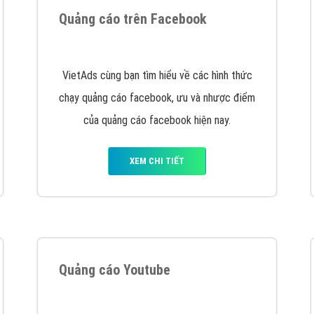
tác Marketing Online?
húng tôi với bề dày kinh nghiệm sẽ tư vấn xây dựng và phát tr
line. Đội ngũ kỹ thuật quảng cáo trực tuyến, SEO, lập trình Web 
uôn
đem đến cho khách hàng sản phẩm/ dịch vụ chất lượng
.