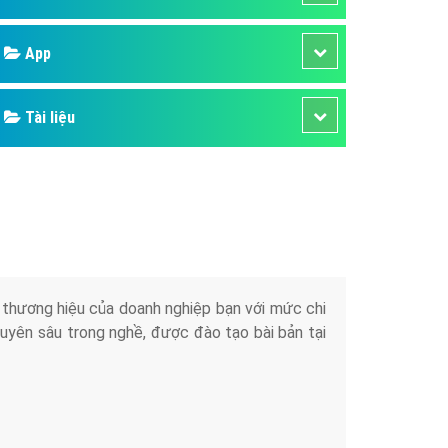
áp quảng cáo Youtube
Google
kế ứng dụng
 cáo Cốc Cốc hiệu quả
Bảng giá
 cáo Zalo chuyên nghiệp
ghĩa
Web Store
à gì
Dịch vụ liên quan
mềm ứng dụng hay
Other Ads
Quảng Cáo Google
App