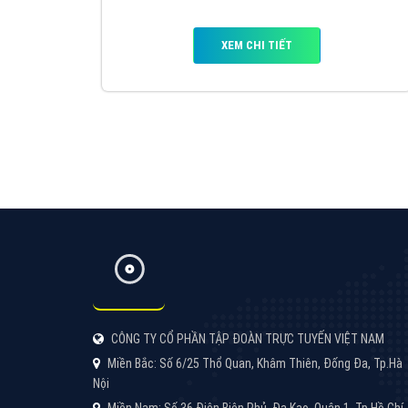
Google Ads là hình thức quảng cáo của
Google được tài trợ có chữ Ad gồm 4 ví trí
trên cùng và 3 vị trí dưới cùng
XEM CHI TIẾT
Công ty SEO Website