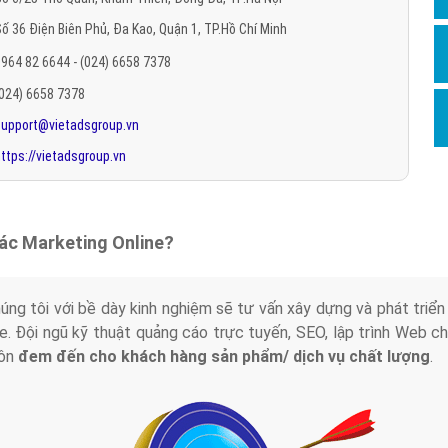
Hỏi đ
ố 36 Điện Biên Phủ, Đa Kao, Quận 1, TP.Hồ Chí Minh
Thiết 
964 82 6644 - (024) 6658 7378
Quảng
(024) 6658 7378
support@vietadsgroup.vn
Quảng
ttps://vietadsgroup.vn
Định n
Nghĩa l
Phần 