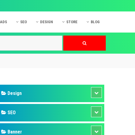
 ADS
SEO
DESIGN
STORE
BLOG
ner
 cáo Mobile
SEO Website
Thiết kế Web
nner
p quảng cáo Instagram
Dịch vụ SEO Website
Thiết kế Website
 cáo Zalo
Hỏi đáp SEO Google
Danh sách Website
 cáo Instagram
Thiết kế Landing Page
cáo Online
Dịch vụ thiết kế Website
 cáo Skype
Hỏi đáp Website
 cáo TVC
 cáo Cốc Cốc
mềm ứng dụng hay