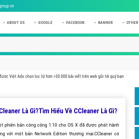
group.vn
ABOUT US
GOOGLE
FACEBOOK
BANNER
OTHER
Giới thiệu công ty Việt Ads
Kinh nghiệm quảng cáo Google
Kinh nghiệm quảng cáo Facebook
Dịch vụ quảng cáo Ban
Quảng
Hướng dẫn thanh toán Việt Ads
Kiến thức quảng cáo Google
Dịch vụ quảng cáo Facebook
Hỏi đáp quảng cáo Ba
Hỏi đá
Chính sách bảo mật Việt Ads
Dịch vụ quảng cáo Google
Kiến thức quảng cáo Facebook
Quảng cáo Banner
Quảng
Chính sách bảo hành & bảo trì Việt Ads
Quảng cáo Google Adwords
Quảng cáo Facebook
Quảng
ược Việt Ads chọn lọc từ hơn >50.000 bài viết trên web gửi tới quý bạn
Liên hệ Việt Ads
Các hình thức quảng cáo Google
Hỏi đáp Facebook
Quảng 
Chính sách đại lý Việt Ads
Hướng dẫn chạy quảng cáo Google
Quảng
Tiện ích mở rộng quảng cáo Google
Quảng
Cleaner Là Gì?Tìm Hiểu Về CCleaner Là Gì?
Hỏi đáp Google
Quảng
t phiên bản công cộng 1.10 cho OS X đã được phát hành
Phần 
ng với một bản Network Edition thương mại.CCleaner có