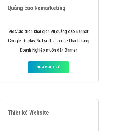
iển thương hiệu của doanh nghiệp bạn với mức chi
chuyên sâu trong nghề, được đào tạo bài bản tại