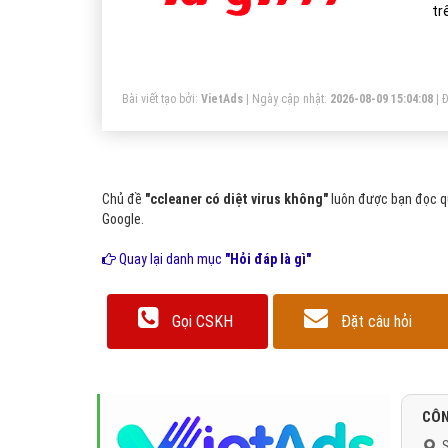
t
So
tỷ
Ma
Bài viết tạo bởi:
VietAds
| Ngày cập nhật:
2026-08-09 15:04:08
|
Đ
Chủ đề
"ccleaner có diệt virus không"
luôn được bạn đọc qu
Google.
Quay lại danh mục
"Hỏi đáp là gì"
Gọi CSKH
Đặt câu hỏi
CÔN
S