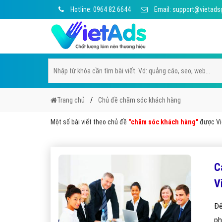
Hotline: 0964 82 6644
Email: support@vietads
Trang chủ
Chủ đề chăm sóc khách hàng
Một số bài viết theo chủ đề
"chăm sóc khách hàng"
được Việ
C
V
Để
ph