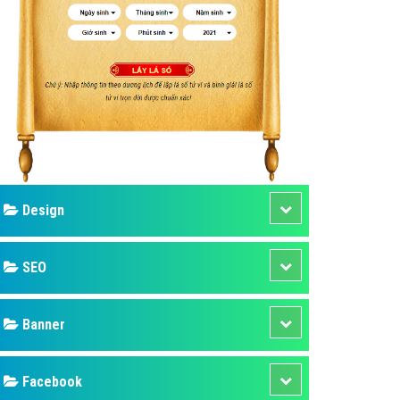
ụ Domain & Hosting
áp phần mềm
áp quảng cáo TVC
p quảng cáo mobile
p quảng cáo Online
áp quảng cáo Skype
p Domain & Hosting
Design
p viết bài Marketing
 cáo Youtube
SEO
ụ quảng cáo Youtube
ụ quảng cáo Cốc Cốc
Banner
ụ quảng cáo Tiktok
Facebook
ụ quảng cáo Zalo