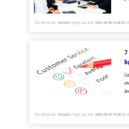
Bài viết tạo bởi:
VietAds
| Ngày cập nhật:
2026-08-06 23:48:35
|
Đ
7
b
Có
nh
ản
Bài viết tạo bởi:
VietAds
| Ngày cập nhật:
2026-08-03 18:48:15
|
Đ