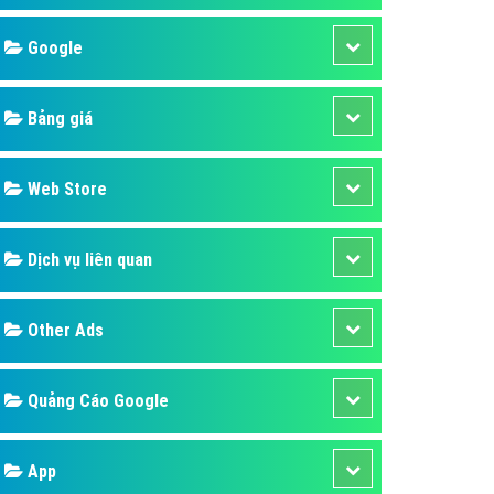
áp quảng cáo Youtube
Google
kế ứng dụng
 cáo Cốc Cốc hiệu quả
Bảng giá
 cáo Zalo chuyên nghiệp
ghĩa
Web Store
à gì
Dịch vụ liên quan
mềm ứng dụng hay
Other Ads
Quảng Cáo Google
App