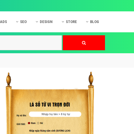
 ADS
SEO
DESIGN
STORE
BLOG
ner
 cáo Mobile
SEO Website
Thiết kế Web
nner
p quảng cáo Instagram
Dịch vụ SEO Website
Thiết kế Website
 cáo Zalo
Hỏi đáp SEO Google
Danh sách Website
 cáo Instagram
Thiết kế Landing Page
cáo Online
Dịch vụ thiết kế Website
 cáo Skype
Hỏi đáp Website
 cáo TVC
 cáo Cốc Cốc
mềm ứng dụng hay