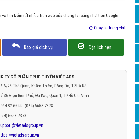
Hỏi đ
và tìm kiếm rất nhiều trên web của chúng tôi cũng như trên Google.
Thiết 
Quay lại trang chủ
Quảng
Quảng
Báo giá dịch vụ
Đặt lịch hẹn
Định n
Nghĩa l
Phần 
G TY CỔ PHẦN TRỰC TUYẾN VIỆT ADS
ố 6/25 Thổ Quan, Khâm Thiên, Đống Đa, TP.Hà Nội
ố 36 Điện Biên Phủ, Đa Kao, Quận 1, TP.Hồ Chí Minh
964 82 6644 - (024) 6658 7378
(024) 6658 7378
support@vietadsgroup.vn
ttps://vietadsgroup.vn