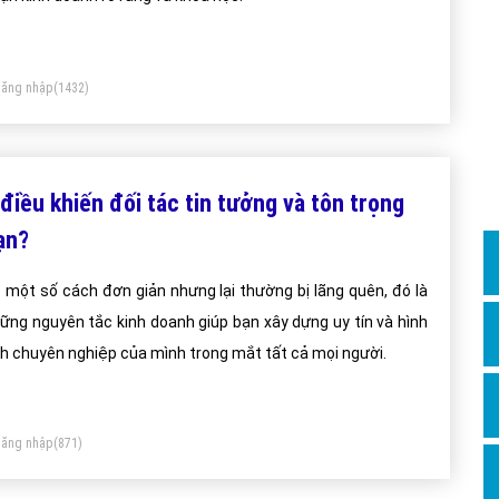
Dịch v
Hỏi đ
Hỏi đ
ăng nhập
(1432)
Hỏi đá
Hỏi đá
 điều khiến đối tác tin tưởng và tôn trọng
Hỏi đ
ạn?
Hỏi đá
Hỏi đá
 một số cách đơn giản nhưng lại thường bị lãng quên, đó là
ững nguyên tắc kinh doanh giúp bạn xây dựng uy tín và hình
Quảng
h chuyên nghiệp của mình trong mắt tất cả mọi người.
Dịch v
Dịch v
Dịch v
ăng nhập
(871)
Dịch v