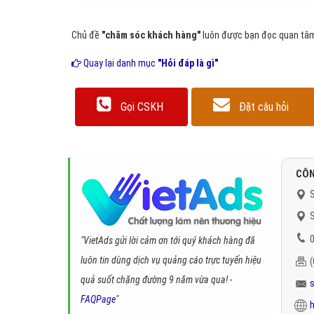
Chủ đề
"chăm sóc khách hàng"
luôn được bạn đọc quan tâm 
Quay lại danh mục
"Hỏi đáp là gì"
Gọi CSKH
Đặt câu hỏi
CÔN
S
S
0
"VietAds gửi lời cảm ơn tới quý khách hàng đã
luôn tin dùng dịch vụ quảng cáo trực tuyến hiệu
quả suốt chặng đường 9 năm vừa qua! -
FAQPage
"
h