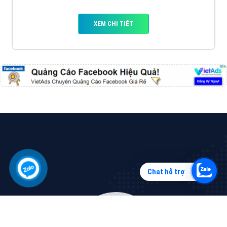
Vì sao doanh nghiệp bạn nên quảng cáo trên Zalo?
Hãy cùng VietAds tìm hiểu về các hình thức quảng
cáo Zalo hiệu quả
XEM CHI TIẾT
Chat hỗ trợ