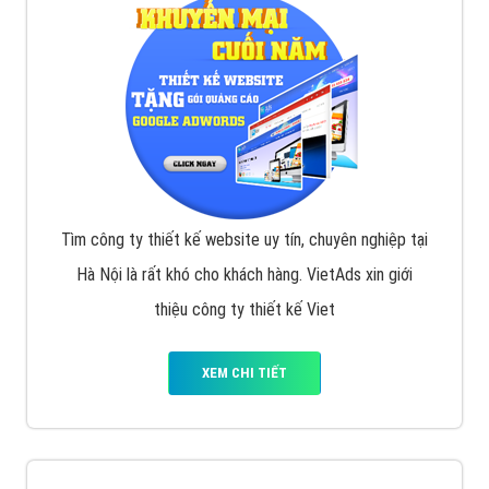
VietAds với đội ngũ SEOer giàu kinh nghiệm được đào
tạo bài bản tại các trung tâm SEO lớn như: Litado,
Inet, Vietmoz, Vinalink
XEM CHI TIẾT
Quảng cáo Youtube