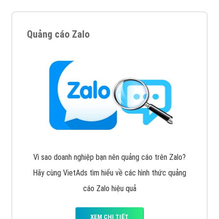
Tìm công ty thiết kế website uy tín, chuyên nghiệp tại
Hà Nội là rất khó cho khách hàng. VietAds xin giới
thiệu công ty thiết kế Viet
XEM CHI TIẾT
Quảng cáo Cốc Cốc