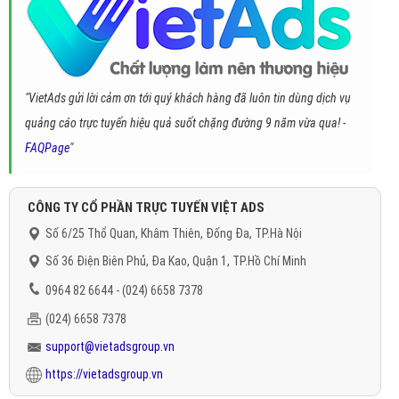
"VietAds gửi lời cảm ơn tới quý khách hàng đã luôn tin dùng dịch vụ
quảng cáo trực tuyến hiệu quả suốt chặng đường 9 năm vừa qua! -
FAQPage
"
CÔNG TY CỔ PHẦN TRỰC TUYẾN VIỆT ADS
Số 6/25 Thổ Quan, Khâm Thiên, Đống Đa, TP.Hà Nội
Số 36 Điện Biên Phủ, Đa Kao, Quận 1, TP.Hồ Chí Minh
0964 82 6644 - (024) 6658 7378
(024) 6658 7378
support@vietadsgroup.vn
https://vietadsgroup.vn