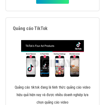
Cốc Cốc là trình duyệt web trực tuyến hiệu quả, hãy
cùng VietAds tìm hiểu về các hình thức quảng cáo
của trình duyệt Cốc Cốc
XEM CHI TIẾT
Quảng cáo Zalo