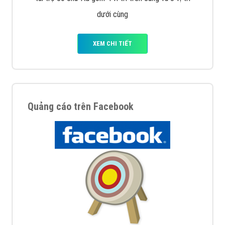
Nếu bạn đang cần quảng cáo, thiết kế web,
phát
triển Website cho doanh nghiệp mình
. Đừng chần
chừ hãy nhấc máy lên và gọi ngay cho chúng tôi theo
Hotline: 0964 82 6644 (24/7) hoặc email:
support@vietadsgroup.vn
để được tư vấn chuyên
sâu về giải pháp marketing hiệu quả cho doanh nghiệp
bạn!