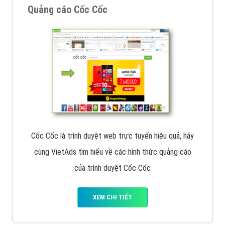
VietAds với đội ngũ chuyên viên tư ấn am hiểu về
chiến dịch quảng cáo Youtube sẽ tư vấn bạn giải pháp
tối ưu, hiệu quả nhất
XEM CHI TIẾT
Thiết kế Website