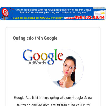
Công ty Việt Ads thành lập từ năm 2013
, chúng tôi
với bề dày kinh nghiệm sẽ tư vấn xây dựng và phát
triển thương hiệu của doanh nghiệp bạn với mức chi
phí mà bạn có thể đầu tư cho marketing online. Đội
ngũ kỹ thuật quảng cáo trực tuyến, SEO, lập trình
Web chuyên sâu trong nghề, được đào tạo bài bản tại
trung tâm marketing online uy tín hàng năm, luôn
đem
đến cho khách hàng sản phẩm/ dịch vụ chất
lượng
.