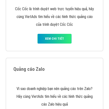
VietAds với đội ngũ SEOer giàu kinh nghiệm được đào
tạo bài bản tại các trung tâm SEO lớn như: Litado,
Inet, Vietmoz, Vinalink
XEM CHI TIẾT
Quảng cáo Youtube