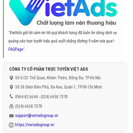
"VietAds gửi lời cảm ơn tới quý khách hàng đã luôn tin dùng dịch vụ
quảng cáo trực tuyến hiệu quả suốt chặng đường 9 năm vừa qua! -
FAQPage
"
CÔNG TY CỔ PHẦN TRỰC TUYẾN VIỆT ADS
Số 6/25 Thổ Quan, Khâm Thiên, Đống Đa, TP.Hà Nội
Số 36 Điện Biên Phủ, Đa Kao, Quận 1, TP.Hồ Chí Minh
0964 82 6644 - (024) 6658 7378
(024) 6658 7378
support@vietadsgroup.vn
https://vietadsgroup.vn