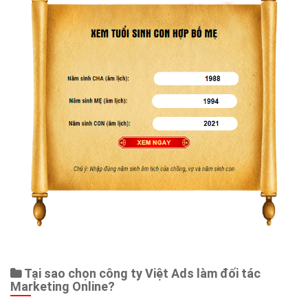
Web Store
Dịch vụ liên quan
Other Ads
Quảng Cáo Google
App
Tài liệu