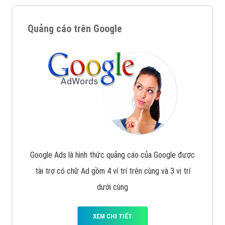
Nếu bạn đang cần quảng cáo, thiết kế web,
phát
triển Website cho doanh nghiệp mình
. Đừng chần
chừ hãy nhấc máy lên và gọi ngay cho chúng tôi theo
Hotline: 0964 82 6644 (24/7) hoặc email:
support@vietadsgroup.vn
để được tư vấn chuyên
sâu về giải pháp marketing hiệu quả cho doanh nghiệp
bạn!