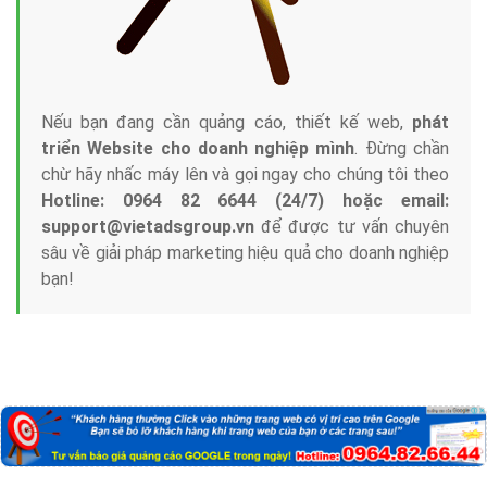
Công ty Việt Ads thành lập từ năm 2013
, chúng tôi
với bề dày kinh nghiệm sẽ tư vấn xây dựng và phát
triển thương hiệu của doanh nghiệp bạn với mức chi
phí mà bạn có thể đầu tư cho marketing online. Đội
ngũ kỹ thuật quảng cáo trực tuyến, SEO, lập trình
Web chuyên sâu trong nghề, được đào tạo bài bản tại
trung tâm marketing online uy tín hàng năm, luôn
đem
đến cho khách hàng sản phẩm/ dịch vụ chất
lượng
.