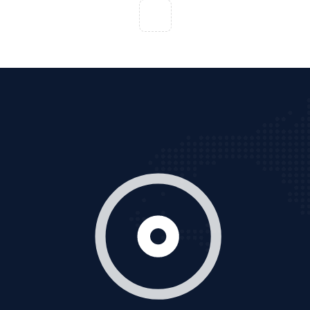
Tìm công ty thiết kế website uy tín, chuyên nghiệp tại
Hà Nội là rất khó cho khách hàng. VietAds xin giới
thiệu công ty thiết kế Viet
XEM CHI TIẾT
Quảng cáo Cốc Cốc