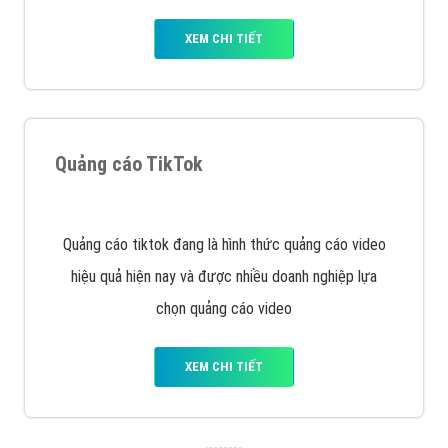
VietAds với đội ngũ chuyên viên tư ấn am hiểu về
chiến dịch quảng cáo Youtube sẽ tư vấn bạn giải pháp
tối ưu, hiệu quả nhất
XEM CHI TIẾT
Thiết kế Website