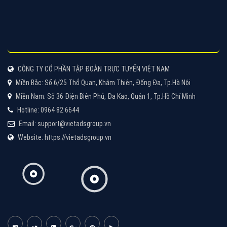
Cốc Cốc là trình duyệt web trực tuyến hiệu quả, hãy
cùng VietAds tìm hiểu về các hình thức quảng cáo
của trình duyệt Cốc Cốc
XEM CHI TIẾT
Quảng cáo Zalo