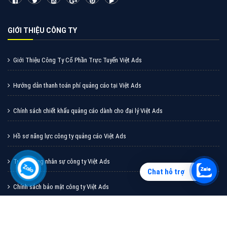
Vì sao doanh nghiệp bạn nên quảng cáo trên Zalo?
Hãy cùng VietAds tìm hiểu về các hình thức quảng
cáo Zalo hiệu quả
XEM CHI TIẾT
Chat hỗ trợ