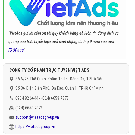
"VietAds gửi lời cảm ơn tới quý khách hàng đã luôn tin dùng dịch vụ
quảng cáo trực tuyến hiệu quả suốt chặng đường 9 năm vừa qua! -
FAQPage
"
CÔNG TY CỔ PHẦN TRỰC TUYẾN VIỆT ADS
Số 6/25 Thổ Quan, Khâm Thiên, Đống Đa, TP.Hà Nội
Số 36 Điện Biên Phủ, Đa Kao, Quận 1, TP.Hồ Chí Minh
0964 82 6644 - (024) 6658 7378
(024) 6658 7378
support@vietadsgroup.vn
https://vietadsgroup.vn