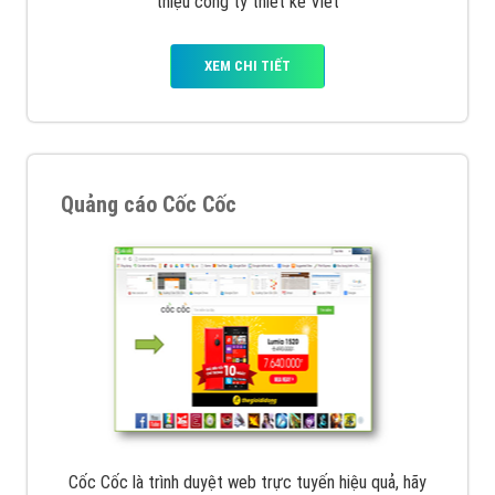
Tìm công ty thiết kế website uy tín, chuyên nghiệp tại
Hà Nội là rất khó cho khách hàng. VietAds xin giới
thiệu công ty thiết kế Viet
XEM CHI TIẾT
Quảng cáo Cốc Cốc