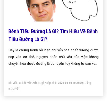
Bệnh Tiểu Đường Là Gì? Tìm Hiểu Về Bệnh
Tiểu Đường Là Gì?
Đây là chứng bệnh rối loạn chuyển hóa chất đường được
nạp vào cơ thể, nguyên nhân chủ yếu của việc không
chuyển hóa được đường là do tuyến tụy không tự sản xuất
được hoặc sản xuất không đủ Insulin khiến đường trong
máu không được điều tiết đi nuôi các tế bào trong cơ thể
Bài viết tạo bởi:
VietAds
| Ngày cập nhật:
2026-08-03 10:26:00
|
Đăng
mà phải thải qua đường nước tiểu. Tiểu đường nếu không
nhập
(921)
được điều trị sẽ gây những biến chứng nguy hiểm tới sức
khỏe.