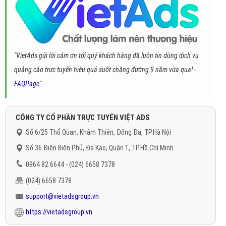
"VietAds gửi lời cảm ơn tới quý khách hàng đã luôn tin dùng dịch vụ
quảng cáo trực tuyến hiệu quả suốt chặng đường 9 năm vừa qua! -
FAQPage
"
CÔNG TY CỔ PHẦN TRỰC TUYẾN VIỆT ADS
Số 6/25 Thổ Quan, Khâm Thiên, Đống Đa, TP.Hà Nội
Số 36 Điện Biên Phủ, Đa Kao, Quận 1, TP.Hồ Chí Minh
0964 82 6644 - (024) 6658 7378
(024) 6658 7378
support@vietadsgroup.vn
https://vietadsgroup.vn