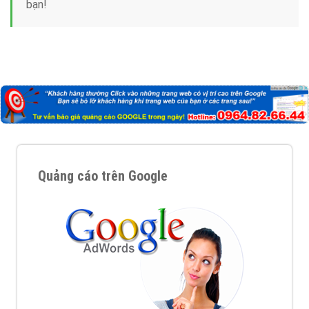
Tại sao chọn công ty Việt Ads làm đối tác
Marketing Online?
Công ty Việt Ads thành lập từ năm 2013
, chúng tôi
với bề dày kinh nghiệm sẽ tư vấn xây dựng và phát
triển thương hiệu của doanh nghiệp bạn với mức chi
phí mà bạn có thể đầu tư cho marketing online. Đội
ngũ kỹ thuật quảng cáo trực tuyến, SEO, lập trình
Web chuyên sâu trong nghề, được đào tạo bài bản tại
trung tâm marketing online uy tín hàng năm, luôn
đem
đến cho khách hàng sản phẩm/ dịch vụ chất
lượng
.