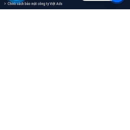
Quảng cáo TikTok
Quảng cáo tiktok đang là hình thức quảng cáo video
hiệu quả hiện nay và được nhiều doanh nghiệp lựa
chọn quảng cáo video