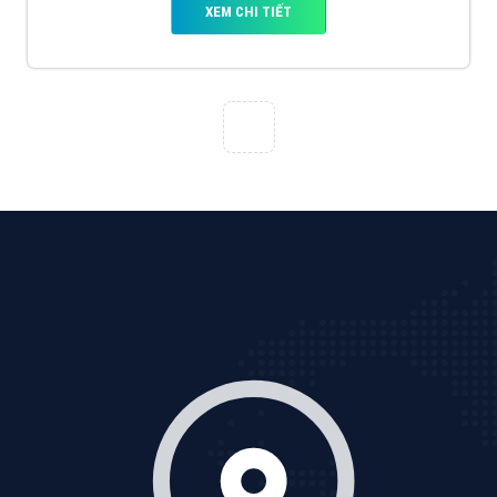
Tìm công ty thiết kế website uy tín, chuyên nghiệp tại
Hà Nội là rất khó cho khách hàng. VietAds xin giới
thiệu công ty thiết kế Viet
XEM CHI TIẾT