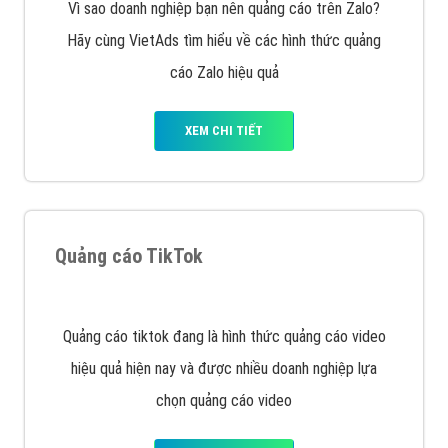
VietAds với đội ngũ chuyên viên tư ấn am hiểu về
chiến dịch quảng cáo Youtube sẽ tư vấn bạn giải pháp
tối ưu, hiệu quả nhất
XEM CHI TIẾT
Thiết kế Website