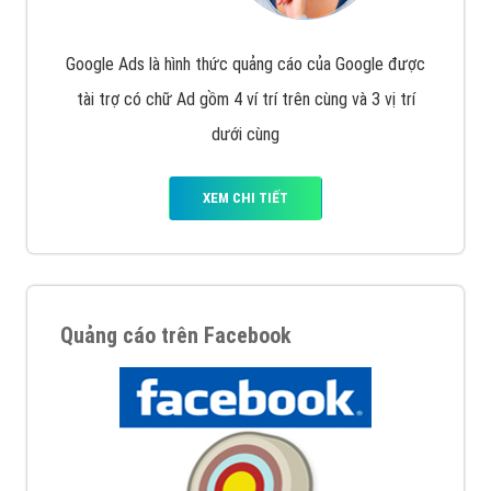
Nếu bạn đang cần quảng cáo, thiết kế web,
phát
triển Website cho doanh nghiệp mình
. Đừng chần
chừ hãy nhấc máy lên và gọi ngay cho chúng tôi theo
Hotline: 0964 82 6644 (24/7) hoặc email:
support@vietadsgroup.vn
để được tư vấn chuyên
sâu về giải pháp marketing hiệu quả cho doanh nghiệp
bạn!