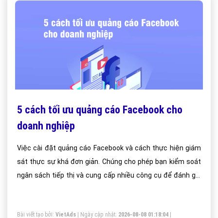
5 cách tối ưu quảng cáo Facebook cho
doanh nghiệp
Việc cài đặt quảng cáo Facebook và cách thực hiện giám
sát thực sự khá đơn giản. Chúng cho phép bạn kiểm soát
ngân sách tiếp thị và cung cấp nhiều công cụ để đánh giá
sự thành công của chiến dịch. Điều này tạo nên cơ hội cho
các doanh nghiệp nhỏ tiếp thị truyền thông một cách
Bài viết tạo bởi:
VietAds
| Ngày cập nhật:
2026-08-08 01:18:04
|
thuận lợi hơn.