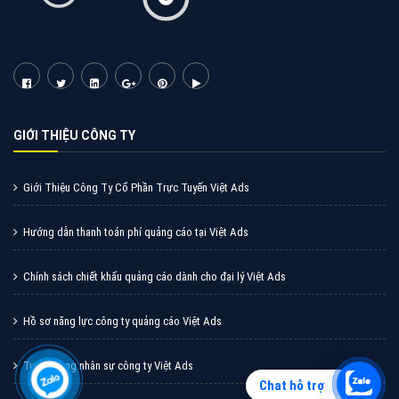
Quảng cáo Zalo
Vì sao doanh nghiệp bạn nên quảng cáo trên Zalo?
Hãy cùng VietAds tìm hiểu về các hình thức quảng
cáo Zalo hiệu quả
XEM CHI TIẾT
Chat hỗ trợ