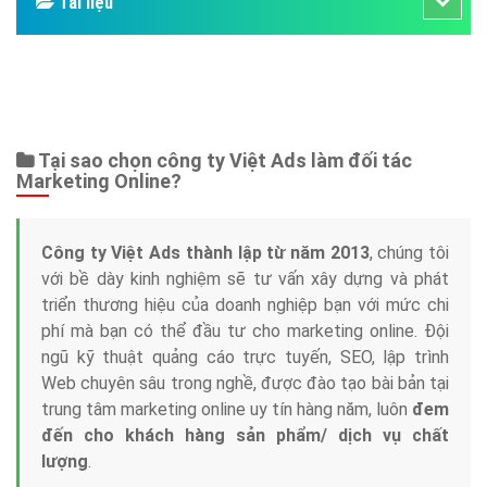
Bảng giá
Web Store
Dịch vụ liên quan
Other Ads
Quảng Cáo Google
App
Tài liệu