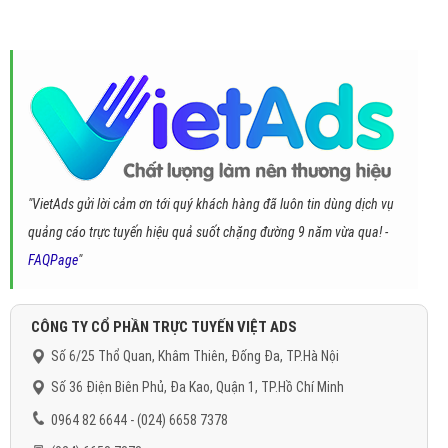
"VietAds gửi lời cảm ơn tới quý khách hàng đã luôn tin dùng dịch vụ
quảng cáo trực tuyến hiệu quả suốt chặng đường 9 năm vừa qua! -
FAQPage
"
CÔNG TY CỔ PHẦN TRỰC TUYẾN VIỆT ADS
Số 6/25 Thổ Quan, Khâm Thiên, Đống Đa, TP.Hà Nội
Số 36 Điện Biên Phủ, Đa Kao, Quận 1, TP.Hồ Chí Minh
0964 82 6644 - (024) 6658 7378