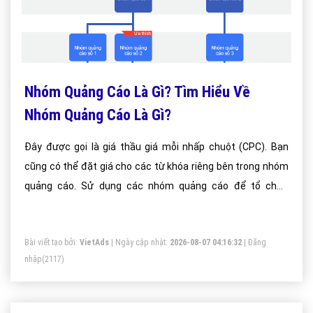
Nhóm Quảng Cáo Là Gì? Tìm Hiểu Về
Nhóm Quảng Cáo Là Gì?
Đây được gọi là giá thầu giá mỗi nhấp chuột (CPC). Bạn
cũng có thể đặt giá cho các từ khóa riêng bên trong nhóm
quảng cáo. Sử dụng các nhóm quảng cáo để tổ chức
quảng cáo của bạn theo chủ đề phổ biến, chẳng hạn như
loại sản phẩm hoặc dịch vụ mà bạn muốn quảng cáo.
Bài viết tạo bởi:
VietAds
| Ngày cập nhật:
2026-08-07 04:16:32
|
Đăng
nhập
(2117)