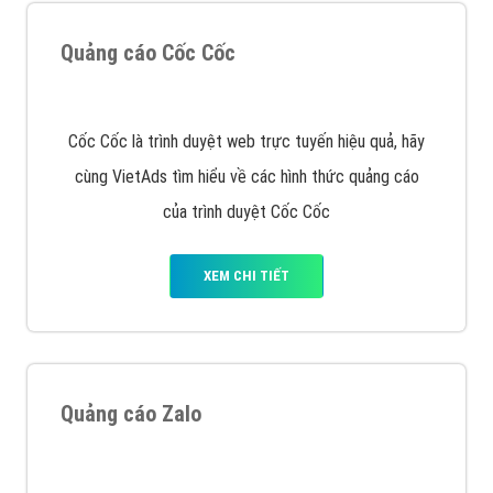
VietAds với đội ngũ SEOer giàu kinh nghiệm được đào
tạo bài bản tại các trung tâm SEO lớn như: Litado,
Inet, Vietmoz, Vinalink
XEM CHI TIẾT
Quảng cáo Youtube