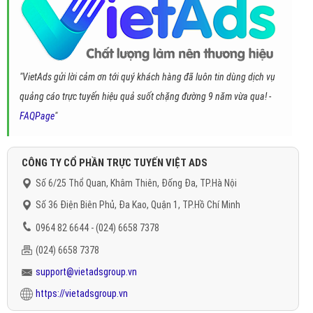
"VietAds gửi lời cảm ơn tới quý khách hàng đã luôn tin dùng dịch vụ
quảng cáo trực tuyến hiệu quả suốt chặng đường 9 năm vừa qua! -
FAQPage
"
CÔNG TY CỔ PHẦN TRỰC TUYẾN VIỆT ADS
Số 6/25 Thổ Quan, Khâm Thiên, Đống Đa, TP.Hà Nội
Số 36 Điện Biên Phủ, Đa Kao, Quận 1, TP.Hồ Chí Minh
0964 82 6644 - (024) 6658 7378
(024) 6658 7378
support@vietadsgroup.vn
https://vietadsgroup.vn