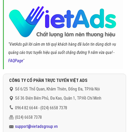
"VietAds gửi lời cảm ơn tới quý khách hàng đã luôn tin dùng dịch vụ
quảng cáo trực tuyến hiệu quả suốt chặng đường 9 năm vừa qua! -
FAQPage
"
CÔNG TY CỔ PHẦN TRỰC TUYẾN VIỆT ADS
Số 6/25 Thổ Quan, Khâm Thiên, Đống Đa, TP.Hà Nội
Số 36 Điện Biên Phủ, Đa Kao, Quận 1, TP.Hồ Chí Minh
0964 82 6644 - (024) 6658 7378
(024) 6658 7378
support@vietadsgroup.vn