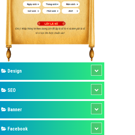
ụ Domain & Hosting
áp phần mềm
áp quảng cáo TVC
p quảng cáo mobile
p quảng cáo Online
áp quảng cáo Skype
p Domain & Hosting
Design
p viết bài Marketing
 cáo Youtube
SEO
ụ quảng cáo Youtube
ụ quảng cáo Cốc Cốc
Banner
ụ quảng cáo Tiktok
Facebook
ụ quảng cáo Zalo