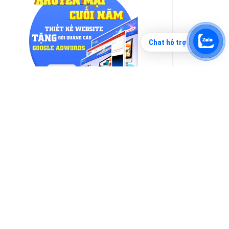
Chat hỗ trợ
Tìm công ty thiết kế website uy tín, chuyên
nghiệp tại Hà Nội là rất khó cho khách hàng.
VietAds xin giới thiệu công ty thiết kế Viet
XEM CHI TIẾT