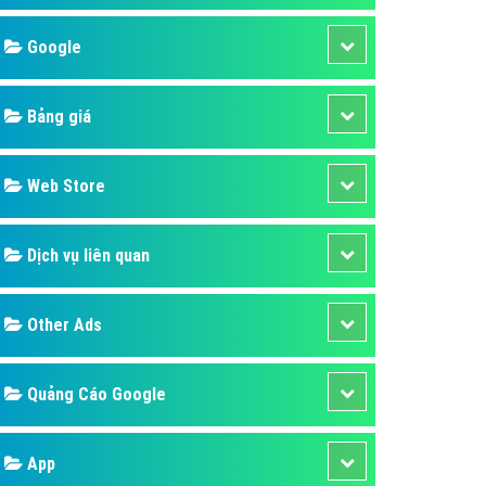
áp quảng cáo Youtube
Google
kế ứng dụng
 cáo Cốc Cốc hiệu quả
Bảng giá
 cáo Zalo chuyên nghiệp
ghĩa
Web Store
à gì
Dịch vụ liên quan
mềm ứng dụng hay
Other Ads
Quảng Cáo Google
App