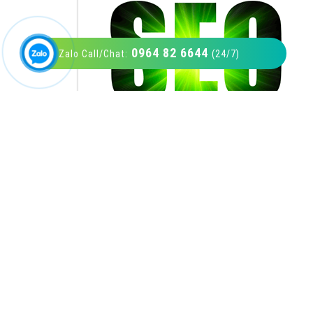
0964 82 6644
Zalo Call/Chat:
(24/7)
VietAds với đội ngũ SEOer giàu kinh nghiệm
được đào tạo bài bản tại các trung tâm SEO
lớn như: Litado, Inet, Vietmoz, Vinalink
XEM CHI TIẾT