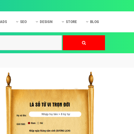
 ADS
SEO
DESIGN
STORE
BLOG
ner
 cáo Mobile
SEO Website
Thiết kế Web
nner
p quảng cáo Instagram
Dịch vụ SEO Website
Thiết kế Website
 cáo Zalo
Hỏi đáp SEO Google
Danh sách Website
 cáo Instagram
Thiết kế Landing Page
cáo Online
Dịch vụ thiết kế Website
 cáo Skype
Hỏi đáp Website
 cáo TVC
 cáo Cốc Cốc
mềm ứng dụng hay