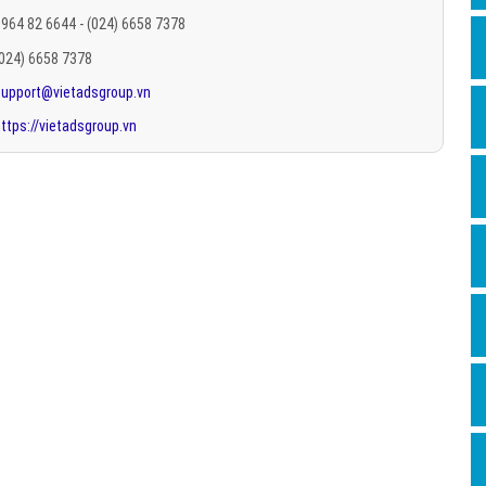
Hỏi đ
964 82 6644 - (024) 6658 7378
(024) 6658 7378
Thiết 
support@vietadsgroup.vn
Quảng
ttps://vietadsgroup.vn
Quảng
Định n
Nghĩa l
Phần 