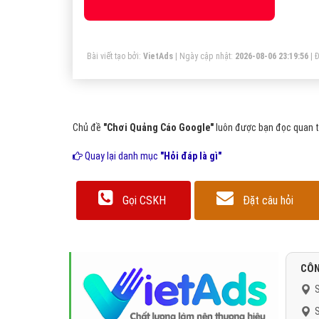
Bài viết tạo bởi:
VietAds
| Ngày cập nhật:
2026-08-06 23:19:56
|
Đ
Chủ đề
"Chơi Quảng Cáo Google"
luôn được bạn đọc quan tâ
Quay lại danh mục
"Hỏi đáp là gì"
Gọi CSKH
Đặt câu hỏi
CÔN
S
S