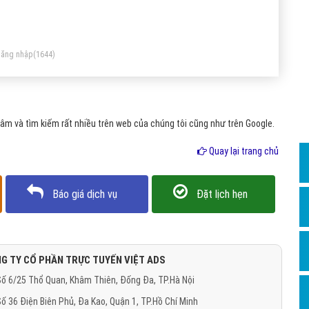
Dịch v
Hỏi đ
Hỏi đ
ăng nhập
(1644)
Hỏi đá
Hỏi đá
m và tìm kiếm rất nhiều trên web của chúng tôi cũng như trên Google.
Hỏi đ
Hỏi đá
Quay lại trang chủ
Hỏi đá
Báo giá dịch vụ
Đặt lịch hẹn
Quảng
Dịch v
Dịch v
G TY CỔ PHẦN TRỰC TUYẾN VIỆT ADS
Dịch v
ố 6/25 Thổ Quan, Khâm Thiên, Đống Đa, TP.Hà Nội
Dịch v
ố 36 Điện Biên Phủ, Đa Kao, Quận 1, TP.Hồ Chí Minh