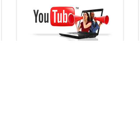
VietAds với đội ngũ chuyên viên tư ấn am
hiểu về chiến dịch quảng cáo Youtube sẽ tư
vấn bạn giải pháp tối ưu, hiệu quả nhất
XEM CHI TIẾT