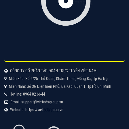
Cốc Cốc là trình duyệt web trực tuyến hiệu quả, hãy
cùng VietAds tìm hiểu về các hình thức quảng cáo
của trình duyệt Cốc Cốc
XEM CHI TIẾT
Quảng cáo Zalo