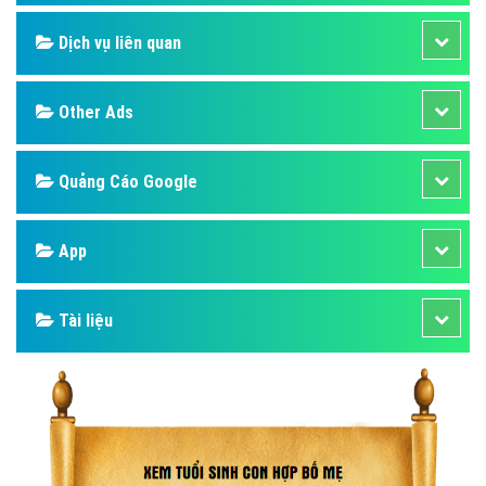
Design
SEO
Banner
Facebook
Google
Bảng giá
Web Store