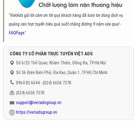
"VietAds gửi lời cảm ơn tới quý khách hàng đã luôn tin dùng dịch vụ
quảng cáo trực tuyến hiệu quả suốt chặng đường 9 năm vừa qua! -
FAQPage
"
CÔNG TY CỔ PHẦN TRỰC TUYẾN VIỆT ADS
Số 6/25 Thổ Quan, Khâm Thiên, Đống Đa, TP.Hà Nội
Số 36 Điện Biên Phủ, Đa Kao, Quận 1, TP.Hồ Chí Minh
0964 82 6644 - (024) 6658 7378
(024) 6658 7378
support@vietadsgroup.vn
https://vietadsgroup.vn