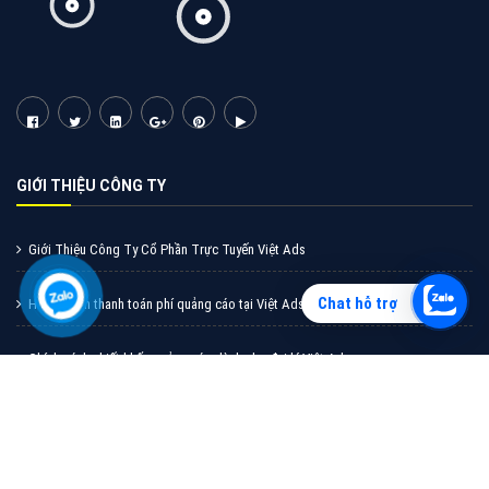
Vì sao doanh nghiệp bạn nên quảng cáo trên Zalo?
Hãy cùng VietAds tìm hiểu về các hình thức quảng
cáo Zalo hiệu quả
XEM CHI TIẾT
Chat hỗ trợ
Quảng cáo TikTok