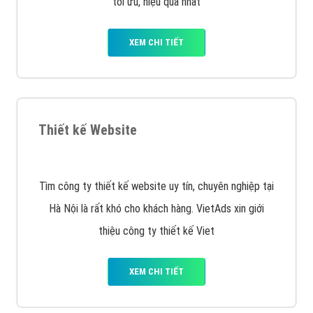
XEM CHI TIẾT
Công ty SEO Website
VietAds với đội ngũ SEOer giàu kinh nghiệm được đào
tạo bài bản tại các trung tâm SEO lớn như: Litado,