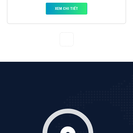
Tìm công ty thiết kế website uy tín, chuyên nghiệp tại
Hà Nội là rất khó cho khách hàng. VietAds xin giới
thiệu công ty thiết kế Viet
XEM CHI TIẾT
Quảng cáo Cốc Cốc