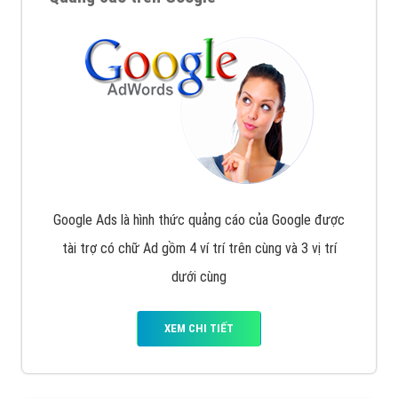
Nếu bạn đang cần quảng cáo, thiết kế web,
phát
triển Website cho doanh nghiệp mình
. Đừng chần
chừ hãy nhấc máy lên và gọi ngay cho chúng tôi theo
Hotline: 0964 82 6644 (24/7) hoặc email:
support@vietadsgroup.vn
để được tư vấn chuyên
sâu về giải pháp marketing hiệu quả cho doanh nghiệp
bạn!
Quảng cáo trên Google