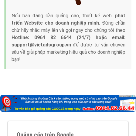
triển thương hiệu của doanh nghiệp bạn với mức chi
phí mà bạn có thể đầu tư cho marketing online. Đội
ngũ kỹ thuật quảng cáo trực tuyến, SEO, lập trình
Web chuyên sâu trong nghề, được đào tạo bài bản tại
trung tâm marketing online uy tín hàng năm, luôn
đem
đến cho khách hàng sản phẩm/ dịch vụ chất
lượng
.