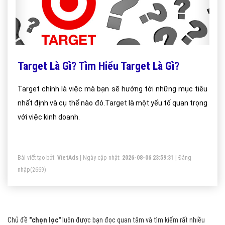
Target Là Gì? Tìm Hiểu Target Là Gì?
Target chính là việc mà bạn sẽ hướng tới những mục tiêu
nhất định và cụ thể nào đó.Target là một yếu tố quan trọng
với việc kinh doanh.
Bài viết tạo bởi:
VietAds
| Ngày cập nhật:
2026-08-06 23:59:31
|
Đăng
nhập
(2669)
Chủ đề
"chọn lọc"
luôn được bạn đọc quan tâm và tìm kiếm rất nhiều