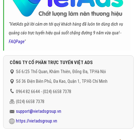
"VietAds gửi lời cảm ơn tới quý khách hàng đã luôn tin dùng dịch vụ
quảng cáo trực tuyến hiệu quả suốt chặng đường 9 năm vừa qua! -
FAQPage
"
CÔNG TY CỔ PHẦN TRỰC TUYẾN VIỆT ADS
Số 6/25 Thổ Quan, Khâm Thiên, Đống Đa, TP.Hà Nội
Số 36 Điện Biên Phủ, Đa Kao, Quận 1, TP.Hồ Chí Minh
0964 82 6644 - (024) 6658 7378
(024) 6658 7378
support@vietadsgroup.vn
https://vietadsgroup.vn