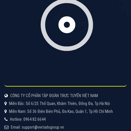
Quảng cáo Zalo
Vì sao doanh nghiệp bạn nên quảng cáo trên Zalo?
Hãy cùng VietAds tìm hiểu về các hình thức quảng
cáo Zalo hiệu quả
XEM CHI TIẾT