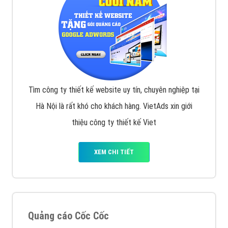
VietAds với đội ngũ SEOer giàu kinh nghiệm được đào
tạo bài bản tại các trung tâm SEO lớn như: Litado,
Inet, Vietmoz, Vinalink
XEM CHI TIẾT
Quảng cáo Youtube