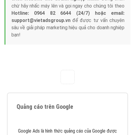
Nếu bạn đang cần quảng cáo, thiết kế web,
phát
triển Website cho doanh nghiệp mình
. Đừng chần
chừ hãy nhấc máy lên và gọi ngay cho chúng tôi theo
Hotline: 0964 82 6644 (24/7) hoặc email:
support@vietadsgroup.vn
để được tư vấn chuyên
sâu về giải pháp marketing hiệu quả cho doanh nghiệp
bạn!