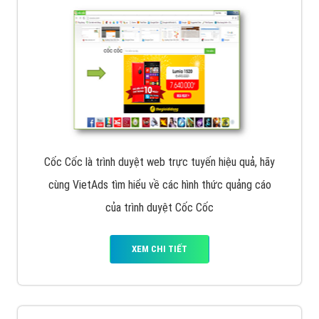
VietAds với đội ngũ chuyên viên tư ấn am hiểu về
chiến dịch quảng cáo Youtube sẽ tư vấn bạn giải pháp
tối ưu, hiệu quả nhất
XEM CHI TIẾT
Thiết kế Website