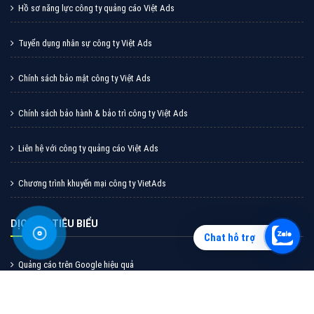
XEM CHI TIẾT
Chat hỗ trợ
CÔNG TY CỔ PHẦN TẬP ĐOÀN TRỰC TUYẾN VIỆT NAM