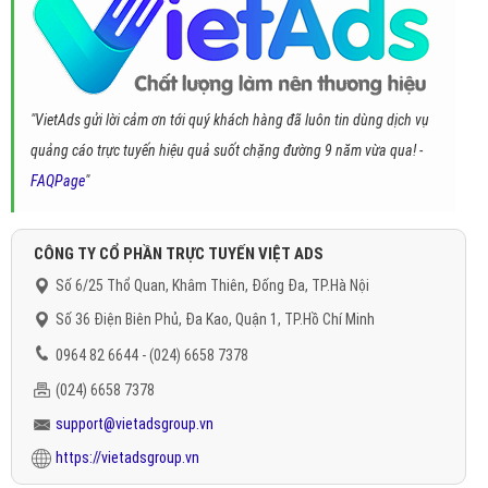
"VietAds gửi lời cảm ơn tới quý khách hàng đã luôn tin dùng dịch vụ
quảng cáo trực tuyến hiệu quả suốt chặng đường 9 năm vừa qua! -
FAQPage
"
CÔNG TY CỔ PHẦN TRỰC TUYẾN VIỆT ADS
Số 6/25 Thổ Quan, Khâm Thiên, Đống Đa, TP.Hà Nội
Số 36 Điện Biên Phủ, Đa Kao, Quận 1, TP.Hồ Chí Minh
0964 82 6644 - (024) 6658 7378
(024) 6658 7378
support@vietadsgroup.vn
https://vietadsgroup.vn