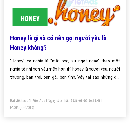
Honey là gì và có nên gọi người yêu là
Honey không?
"Honey" có nghĩa là "mật ong, sự ngọt ngào" theo một
nghĩa tế nhị hơn yêu mến hơn thì honey là người yêu, người
thương, bạn trai, bạn gái, bạn tình. Vậy tại sao những đôi
yêu nhau thường gọi nhau là honey và honey có phải mật
ong hay không hãy tìm hiểu ý nghĩa của từ honey.
Bài viết tạo bởi:
VietAds
| Ngày cập nhật:
2026-08-06 06:16:41
|
FAQPage
(67018)