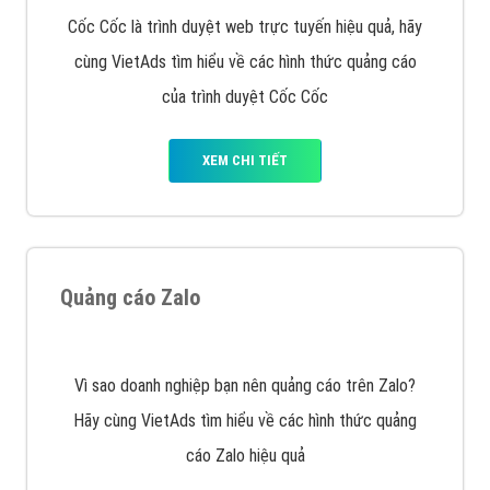
VietAds với đội ngũ SEOer giàu kinh nghiệm được đào
tạo bài bản tại các trung tâm SEO lớn như: Litado,
Inet, Vietmoz, Vinalink
XEM CHI TIẾT
Quảng cáo Youtube