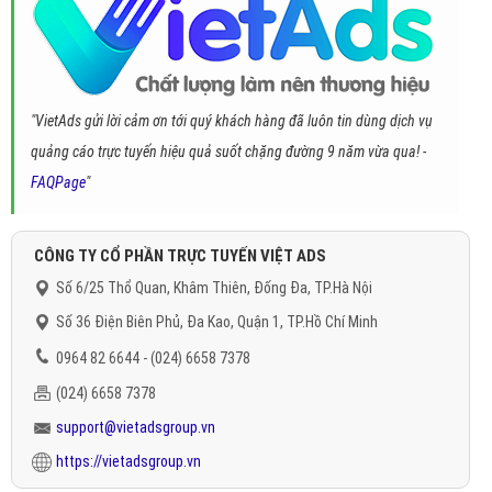
"VietAds gửi lời cảm ơn tới quý khách hàng đã luôn tin dùng dịch vụ
quảng cáo trực tuyến hiệu quả suốt chặng đường 9 năm vừa qua! -
FAQPage
"
CÔNG TY CỔ PHẦN TRỰC TUYẾN VIỆT ADS
Số 6/25 Thổ Quan, Khâm Thiên, Đống Đa, TP.Hà Nội
Số 36 Điện Biên Phủ, Đa Kao, Quận 1, TP.Hồ Chí Minh
0964 82 6644 - (024) 6658 7378
(024) 6658 7378
support@vietadsgroup.vn
https://vietadsgroup.vn