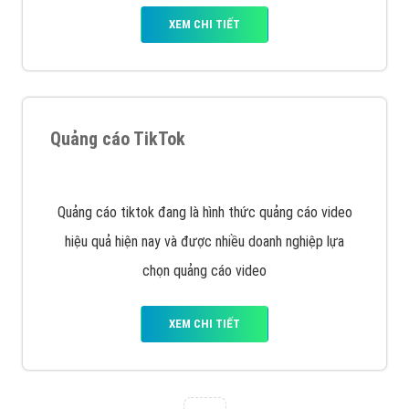
VietAds với đội ngũ chuyên viên tư ấn am hiểu về
chiến dịch quảng cáo Youtube sẽ tư vấn bạn giải pháp
tối ưu, hiệu quả nhất
XEM CHI TIẾT
Thiết kế Website