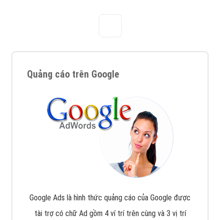
Công ty Việt Ads thành lập từ năm 2013
, chúng tôi
với bề dày kinh nghiệm sẽ tư vấn xây dựng và phát
triển thương hiệu của doanh nghiệp bạn với mức chi
phí mà bạn có thể đầu tư cho marketing online. Đội
ngũ kỹ thuật quảng cáo trực tuyến, SEO, lập trình
Web chuyên sâu trong nghề, được đào tạo bài bản tại
trung tâm marketing online uy tín hàng năm, luôn
đem
đến cho khách hàng sản phẩm/ dịch vụ chất
lượng
.