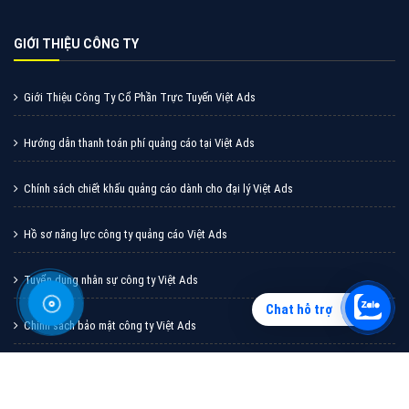
Vì sao doanh nghiệp bạn nên quảng cáo trên Zalo?
Hãy cùng VietAds tìm hiểu về các hình thức quảng
cáo Zalo hiệu quả
XEM CHI TIẾT
Chat hỗ trợ