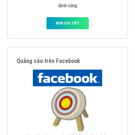
Nếu bạn đang cần quảng cáo, thiết kế web,
phát
triển Website cho doanh nghiệp mình
. Đừng chần
chừ hãy nhấc máy lên và gọi ngay cho chúng tôi theo
Hotline: 0964 82 6644 (24/7) hoặc email:
support@vietadsgroup.vn
để được tư vấn chuyên
sâu về giải pháp marketing hiệu quả cho doanh nghiệp
bạn!