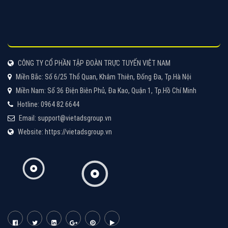
Cốc Cốc là trình duyệt web trực tuyến hiệu quả, hãy
cùng VietAds tìm hiểu về các hình thức quảng cáo
của trình duyệt Cốc Cốc
XEM CHI TIẾT
Quảng cáo Zalo