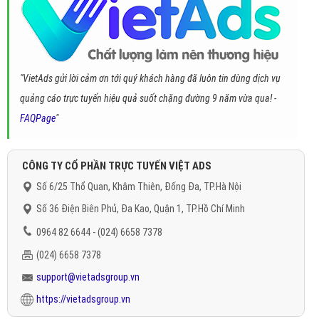
"VietAds gửi lời cảm ơn tới quý khách hàng đã luôn tin dùng dịch vụ
quảng cáo trực tuyến hiệu quả suốt chặng đường 9 năm vừa qua! -
FAQPage
"
CÔNG TY CỔ PHẦN TRỰC TUYẾN VIỆT ADS
Số 6/25 Thổ Quan, Khâm Thiên, Đống Đa, TP.Hà Nội
Số 36 Điện Biên Phủ, Đa Kao, Quận 1, TP.Hồ Chí Minh
0964 82 6644 - (024) 6658 7378
(024) 6658 7378
support@vietadsgroup.vn
https://vietadsgroup.vn