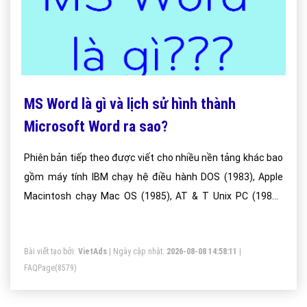
MS Word là gì và lịch sử hình thành
Microsoft Word ra sao?
Phiên bản tiếp theo được viết cho nhiều nền tảng khác bao
gồm máy tính IBM chạy hệ điều hành DOS (1983), Apple
Macintosh chạy Mac OS (1985), AT & T Unix PC (1985),
Atari ST (1988), OS / 2 (1989), Microsoft Windows ( 1989)
và SCO Unix (1994). Phiên bản thương mại của Word được
Bài viết tạo bởi:
VietAds
| Ngày cập nhật:
2026-08-08 14:58:11
|
cấp phép như một sản phẩm độc lập hoặc là một phần của
FAQPage
(8579)
Microsoft Office, Windows RT hoặc Microsoft Works bộ
ngưng. Microsoft Word Viewer và Office Online là phiên bản