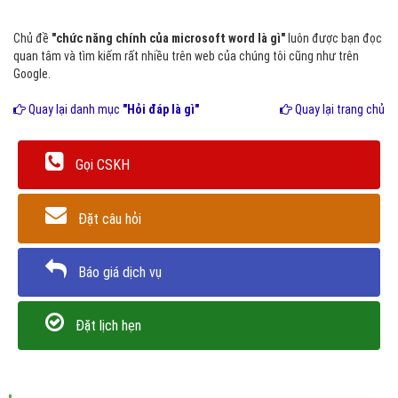
miễn phí của Word với tính năng hạn chế.
Chủ đề
"chức năng chính của microsoft word là gì"
luôn được bạn đọc
quan tâm và tìm kiếm rất nhiều trên web của chúng tôi cũng như trên
Google.
Quay lại danh mục
"Hỏi đáp là gì"
Quay lại trang chủ
Gọi CSKH
Đặt câu hỏi
Báo giá dịch vụ
Đặt lịch hẹn