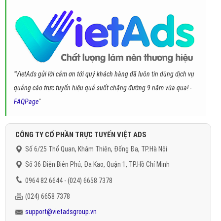
"VietAds gửi lời cảm ơn tới quý khách hàng đã luôn tin dùng dịch vụ
quảng cáo trực tuyến hiệu quả suốt chặng đường 9 năm vừa qua! -
FAQPage
"
CÔNG TY CỔ PHẦN TRỰC TUYẾN VIỆT ADS
Số 6/25 Thổ Quan, Khâm Thiên, Đống Đa, TP.Hà Nội
Số 36 Điện Biên Phủ, Đa Kao, Quận 1, TP.Hồ Chí Minh
0964 82 6644 - (024) 6658 7378
(024) 6658 7378
support@vietadsgroup.vn