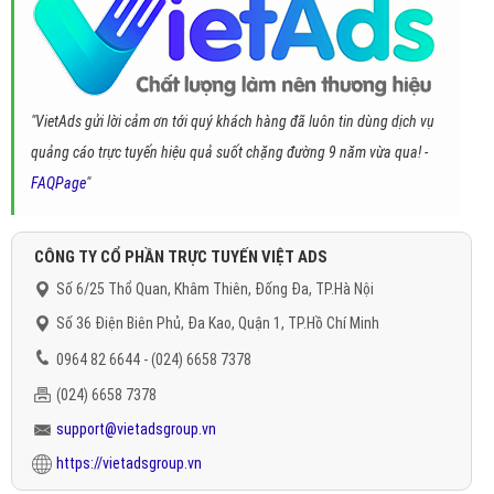
"VietAds gửi lời cảm ơn tới quý khách hàng đã luôn tin dùng dịch vụ
quảng cáo trực tuyến hiệu quả suốt chặng đường 9 năm vừa qua! -
FAQPage
"
CÔNG TY CỔ PHẦN TRỰC TUYẾN VIỆT ADS
Số 6/25 Thổ Quan, Khâm Thiên, Đống Đa, TP.Hà Nội
Số 36 Điện Biên Phủ, Đa Kao, Quận 1, TP.Hồ Chí Minh
0964 82 6644 - (024) 6658 7378
(024) 6658 7378
support@vietadsgroup.vn
https://vietadsgroup.vn