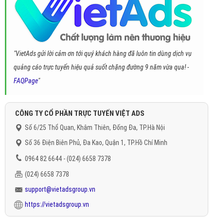
"VietAds gửi lời cảm ơn tới quý khách hàng đã luôn tin dùng dịch vụ
quảng cáo trực tuyến hiệu quả suốt chặng đường 9 năm vừa qua! -
FAQPage
"
CÔNG TY CỔ PHẦN TRỰC TUYẾN VIỆT ADS
Số 6/25 Thổ Quan, Khâm Thiên, Đống Đa, TP.Hà Nội
Số 36 Điện Biên Phủ, Đa Kao, Quận 1, TP.Hồ Chí Minh
0964 82 6644 - (024) 6658 7378
(024) 6658 7378
support@vietadsgroup.vn
https://vietadsgroup.vn