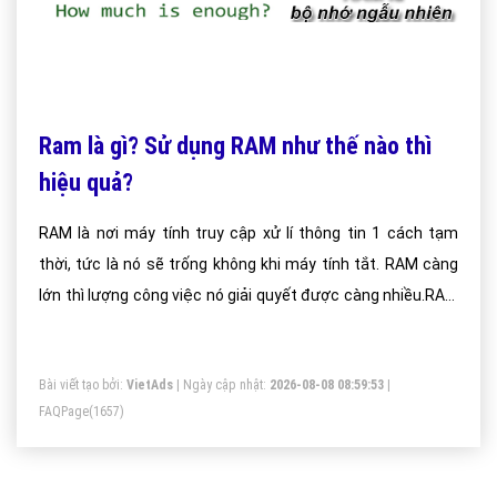
Ram là gì? Sử dụng RAM như thế nào thì
hiệu quả?
RAM là nơi máy tính truy cập xử lí thông tin 1 cách tạm
thời, tức là nó sẽ trống không khi máy tính tắt. RAM càng
lớn thì lượng công việc nó giải quyết được càng nhiều.RAM
nhanh hơn so với ổ đĩa cứng. Thậm chí ngay cả các ổ cứng
thể rắn (solid state drives) mới nhất và tốt nhất cũng phải
Bài viết tạo bởi:
VietAds
| Ngày cập nhật:
2026-08-08 08:59:53
|
“xấu hổ” khi đọ sức với RAM. Trong khi ổ cứng thể rắn (solid
FAQPage
(1657)
state drives) có thể đạt được tốc độ truyền tải hơn 1000
MB/s, module RAM hiện đại vượt qua tốc độ 15000 MB/s.