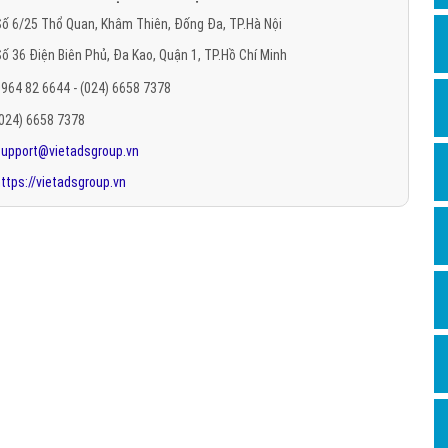
Hỏi đ
ố 6/25 Thổ Quan, Khâm Thiên, Đống Đa, TP.Hà Nội
ố 36 Điện Biên Phủ, Đa Kao, Quận 1, TP.Hồ Chí Minh
Thiết 
964 82 6644 - (024) 6658 7378
Quảng
(024) 6658 7378
Quảng
support@vietadsgroup.vn
Định n
ttps://vietadsgroup.vn
Nghĩa l
Phần 