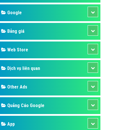
áp quảng cáo Youtube
Google
kế ứng dụng
 cáo Cốc Cốc hiệu quả
Bảng giá
 cáo Zalo chuyên nghiệp
ghĩa
Web Store
à gì
Dịch vụ liên quan
mềm ứng dụng hay
Other Ads
Quảng Cáo Google
App