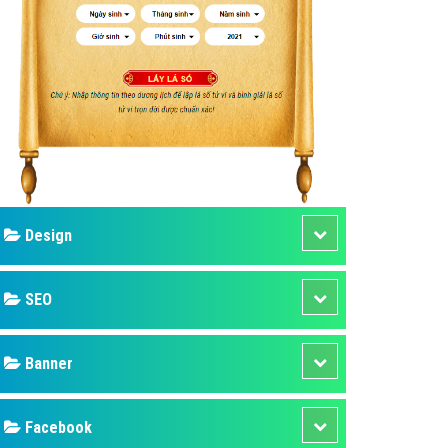
ụ Domain & Hosting
áp phần mềm
áp quảng cáo TVC
p quảng cáo mobile
p quảng cáo Online
áp quảng cáo Skype
p Domain & Hosting
Design
p viết bài Marketing
 cáo Youtube
SEO
ụ quảng cáo Youtube
ụ quảng cáo Cốc Cốc
Banner
ụ quảng cáo Tiktok
Facebook
ụ quảng cáo Zalo