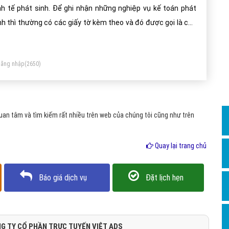
Dịch v
nh tế phát sinh. Để ghi nhận những nghiệp vụ kế toán phát
Hỏi đ
nh thì thường có các giấy tờ kèm theo và đó được gọi là các
ứng từ kế toán để kế toán có thể kiểm soát được các
Hỏi đ
hiệp vụ của mình một cách dễ dàng hơn.
Hỏi đá
ăng nhập
(2650)
Hỏi đá
Hỏi đ
Hỏi đá
an tâm và tìm kiếm rất nhiều trên web của chúng tôi cũng như trên
Hỏi đá
Quay lại trang chủ
Quảng
Dịch v
Báo giá dịch vụ
Đặt lịch hẹn
Dịch v
Dịch v
Dịch v
G TY CỔ PHẦN TRỰC TUYẾN VIỆT ADS