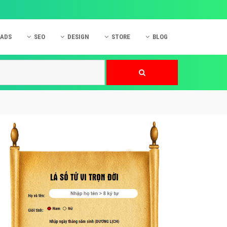
 ADS
SEO
DESIGN
STORE
BLOG
ner
 cáo Mobile
SEO Website
Thiết kế Web
nner
p quảng cáo Instagram
Dịch vụ SEO Website
Thiết kế Website
 cáo Zalo
Hỏi đáp SEO Google
Danh sách Website
 cáo Instagram
Thiết kế Landing Page
cáo Online
Dịch vụ thiết kế Website
 cáo Skype
Hỏi đáp Website
 cáo TVC
 cáo Cốc Cốc
mềm ứng dụng hay