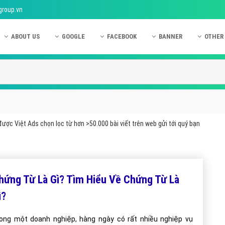
group.vn
ABOUT US
GOOGLE
FACEBOOK
BANNER
OTHER
Giới thiệu công ty Việt Ads
Kinh nghiệm quảng cáo Google
Kinh nghiệm quảng cáo Facebook
Dịch vụ quảng cáo Ban
Quảng
Hướng dẫn thanh toán Việt Ads
Kiến thức quảng cáo Google
Dịch vụ quảng cáo Facebook
Hỏi đáp quảng cáo Ba
Hỏi đá
Chính sách bảo mật Việt Ads
Dịch vụ quảng cáo Google
Kiến thức quảng cáo Facebook
Quảng cáo Banner
Quảng
Chính sách bảo hành & bảo trì Việt Ads
Quảng cáo Google Adwords
Quảng cáo Facebook
Quảng
ược Việt Ads chọn lọc từ hơn >50.000 bài viết trên web gửi tới quý bạn
Liên hệ Việt Ads
Các hình thức quảng cáo Google
Hỏi đáp Facebook
Quảng 
Chính sách đại lý Việt Ads
Hướng dẫn chạy quảng cáo Google
Quảng
Tiện ích mở rộng quảng cáo Google
Quảng
hứng Từ Là Gì? Tìm Hiểu Về Chứng Từ Là
Hỏi đáp Google
Quảng
ì?
Phần 
ong một doanh nghiệp, hàng ngày có rất nhiều nghiệp vụ