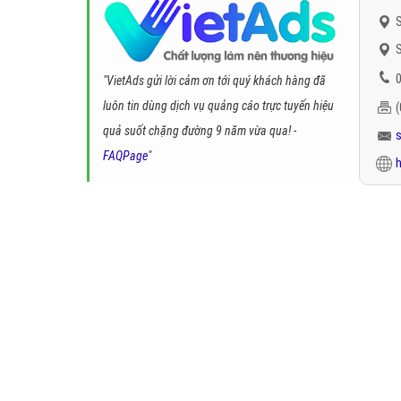
S
S
0
"VietAds gửi lời cảm ơn tới quý khách hàng đã
luôn tin dùng dịch vụ quảng cáo trực tuyến hiệu
quả suốt chặng đường 9 năm vừa qua! -
FAQPage
"
h