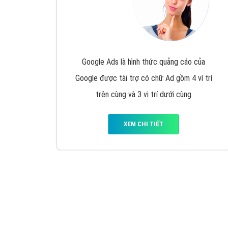
Google Ads là hình thức quảng cáo của
Google được tài trợ có chữ Ad gồm 4 ví trí
trên cùng và 3 vị trí dưới cùng
XEM CHI TIẾT
Công ty SEO Website