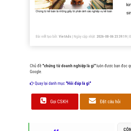
ki
si
ch
ng
Bài viết tạo bởi:
VietAds
| Ngày cập nhật:
2026-08-06 23:39:19
|
Đ
Chủ đề
"chứng từ doanh nghiệp là gì"
luôn được bạn đọc qu
Google.
Quay lại danh mục
"Hỏi đáp là gì"
Gọi CSKH
Đặt câu hỏi
CÔN