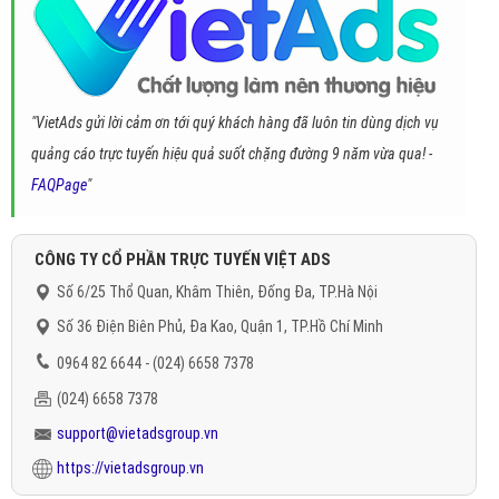
"VietAds gửi lời cảm ơn tới quý khách hàng đã luôn tin dùng dịch vụ
quảng cáo trực tuyến hiệu quả suốt chặng đường 9 năm vừa qua! -
FAQPage
"
CÔNG TY CỔ PHẦN TRỰC TUYẾN VIỆT ADS
Số 6/25 Thổ Quan, Khâm Thiên, Đống Đa, TP.Hà Nội
Số 36 Điện Biên Phủ, Đa Kao, Quận 1, TP.Hồ Chí Minh
0964 82 6644 - (024) 6658 7378
(024) 6658 7378
support@vietadsgroup.vn
https://vietadsgroup.vn