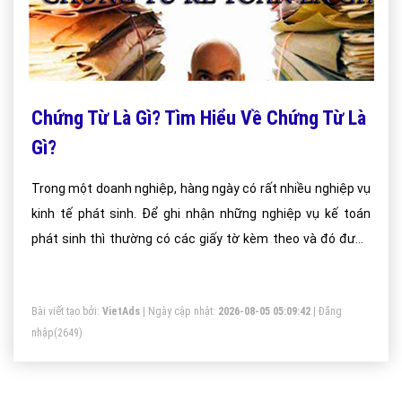
Chứng Từ Là Gì? Tìm Hiểu Về Chứng Từ Là
Gì?
Trong một doanh nghiệp, hàng ngày có rất nhiều nghiệp vụ
kinh tế phát sinh. Để ghi nhận những nghiệp vụ kế toán
phát sinh thì thường có các giấy tờ kèm theo và đó được
gọi là các chứng từ kế toán để kế toán có thể kiểm soát
được các nghiệp vụ của mình một cách dễ dàng hơn.
Bài viết tạo bởi:
VietAds
| Ngày cập nhật:
2026-08-05 05:09:42
|
Đăng
nhập
(2649)