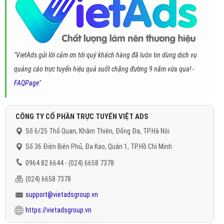
"VietAds gửi lời cảm ơn tới quý khách hàng đã luôn tin dùng dịch vụ
quảng cáo trực tuyến hiệu quả suốt chặng đường 9 năm vừa qua! -
FAQPage
"
CÔNG TY CỔ PHẦN TRỰC TUYẾN VIỆT ADS
Số 6/25 Thổ Quan, Khâm Thiên, Đống Đa, TP.Hà Nội
Số 36 Điện Biên Phủ, Đa Kao, Quận 1, TP.Hồ Chí Minh
0964 82 6644 - (024) 6658 7378
(024) 6658 7378
support@vietadsgroup.vn
https://vietadsgroup.vn