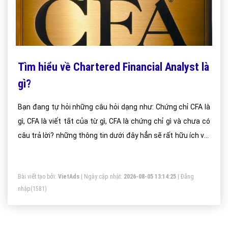
Tìm hiểu về Chartered Financial Analyst là
gì?
Bạn đang tự hỏi những câu hỏi dạng như: Chứng chỉ CFA là
gì, CFA là viết tắt của từ gì, CFA là chứng chỉ gì và chưa có
câu trả lời? những thông tin dưới đây hẳn sẽ rất hữu ích với
bạn!
Bài viết tạo bởi:
VietAds
| Ngày cập nhật:
2026-08-05 13:14:25
|
Đăng
nhập
(1581)