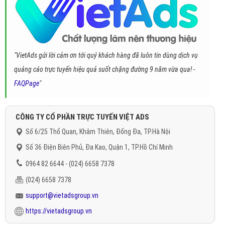
"VietAds gửi lời cảm ơn tới quý khách hàng đã luôn tin dùng dịch vụ
quảng cáo trực tuyến hiệu quả suốt chặng đường 9 năm vừa qua! -
FAQPage
"
CÔNG TY CỔ PHẦN TRỰC TUYẾN VIỆT ADS
Số 6/25 Thổ Quan, Khâm Thiên, Đống Đa, TP.Hà Nội
Số 36 Điện Biên Phủ, Đa Kao, Quận 1, TP.Hồ Chí Minh
0964 82 6644 - (024) 6658 7378
(024) 6658 7378
support@vietadsgroup.vn
https://vietadsgroup.vn