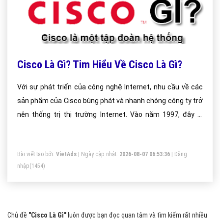
Cisco Là Gì? Tim Hiểu Về Cisco Là Gì?
Với sự phát triển của công nghệ Internet, nhu cầu về các
sản phẩm của Cisco bùng phát và nhanh chóng công ty trở
nên thống trị thị trường Internet. Vào năm 1997, đây là
năm đầu tiên công ty được lọt vào Bảng xếp hạng danh
sách 500 công ty lớn nhất Hoa Kỳ tính theo tổng thu nhập.
Bài viết tạo bởi:
VietAds
| Ngày cập nhật:
2026-08-07 06:53:36
|
Đăng
Theo đó, Cisco được bầu chọn trong top 5 công ty lớn nhất
nhập
(1454)
về chỉ số về lợi nhuận trên tổng tài sản và lợi nhuận trên
doanh thu. Chỉ có 2 cong ty khác là Intel và Microsoft cũng
từng đạt được thành tựu đó
Chủ đề
"Cisco Là Gì"
luôn được bạn đọc quan tâm và tìm kiếm rất nhiều