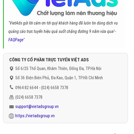
"VietAds gửi lời cảm ơn tới quý khách hàng đã luôn tin dùng dịch vụ
quảng cáo trực tuyến hiệu quả suốt chặng đường 9 năm vừa qua! -
FAQPage
"
CÔNG TY CỔ PHẦN TRỰC TUYẾN VIỆT ADS
Số 6/25 Thổ Quan, Khâm Thiên, Đống Đa, TP.Hà Nội
Số 36 Điện Biên Phủ, Đa Kao, Quận 1, TP.Hồ Chí Minh
0964 82 6644 - (024) 6658 7378
(024) 6658 7378
support@vietadsgroup.vn
https://vietadsgroup.vn