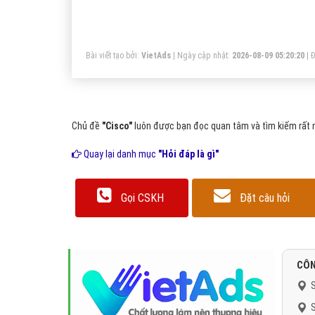
ti
ty
đư
Bài viết tạo bởi:
VietAds
| Ngày cập nhật:
2026-08-09 05:20:20
|
Đ
nh
co
tự
Chủ đề
"Cisco"
luôn được bạn đọc quan tâm và tìm kiếm rất n
Quay lại danh mục
"Hỏi đáp là gì"
Gọi CSKH
Đặt câu hỏi
CÔN
S
S