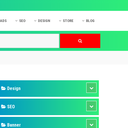
 ADS
SEO
DESIGN
STORE
BLOG
ner
 cáo Mobile
SEO Website
Thiết kế Web
nner
p quảng cáo Instagram
Dịch vụ SEO Website
Thiết kế Website
 cáo Zalo
Hỏi đáp SEO Google
Danh sách Website
 cáo Instagram
Thiết kế Landing Page
cáo Online
Dịch vụ thiết kế Website
 cáo Skype
Hỏi đáp Website
 cáo TVC
 cáo Cốc Cốc
mềm ứng dụng hay