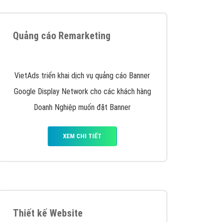
iển thương hiệu của doanh nghiệp bạn với mức chi
chuyên sâu trong nghề, được đào tạo bài bản tại