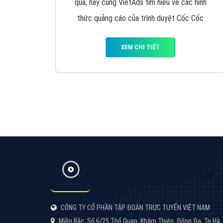
Google Ads là hình thức quảng cáo của
Google được tài trợ có chữ Ad gồm 4 ví trí
trên cùng và 3 vị trí dưới cùng
XEM CHI TIẾT
Công ty SEO Website