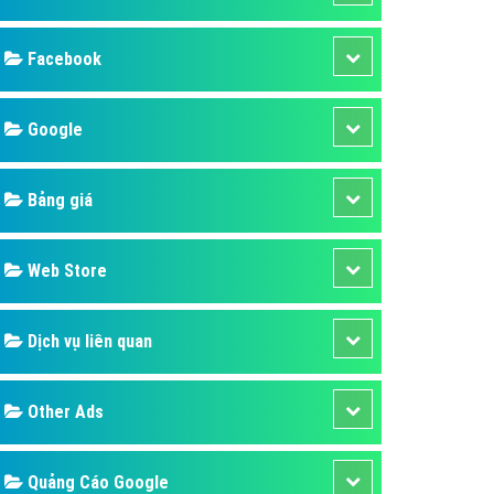
ụ Domain & Hosting
áp phần mềm
áp quảng cáo TVC
p quảng cáo mobile
p quảng cáo Online
áp quảng cáo Skype
p Domain & Hosting
Design
p viết bài Marketing
 cáo Youtube
SEO
ụ quảng cáo Youtube
ụ quảng cáo Cốc Cốc
Banner
ụ quảng cáo Tiktok
Facebook
ụ quảng cáo Zalo