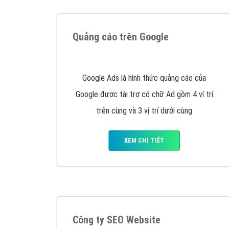
Tại sao chọn công ty Việt Ads làm đối 
Công ty Việt Ads thành lập từ năm 2013
, c
phí mà bạn có thể đầu tư cho marketing on
trung tâm marketing online uy tín hàng năm, l