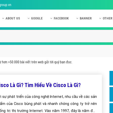
group.vn
ABOUT US
GOOGLE
FACEBOOK
BANNER
OTHER
Giới thiệu công ty Việt Ads
Kinh nghiệm quảng cáo Google
Kinh nghiệm quảng cáo Facebook
Dịch vụ quảng cáo Ban
Quảng
Hướng dẫn thanh toán Việt Ads
Kiến thức quảng cáo Google
Dịch vụ quảng cáo Facebook
Hỏi đáp quảng cáo Ba
Hỏi đá
Chính sách bảo mật Việt Ads
Dịch vụ quảng cáo Google
Kiến thức quảng cáo Facebook
Quảng cáo Banner
Quảng
Chính sách bảo hành & bảo trì Việt Ads
Quảng cáo Google Adwords
Quảng cáo Facebook
Quảng
 hơn >50.000 bài viết trên web gửi tới quý bạn đọc.
Liên hệ Việt Ads
Các hình thức quảng cáo Google
Hỏi đáp Facebook
Quảng 
Chính sách đại lý Việt Ads
Hướng dẫn chạy quảng cáo Google
Quảng
isco Là Gì? Tim Hiểu Về Cisco Là Gì?
Tiện ích mở rộng quảng cáo Google
Quảng
Hỏi đáp Google
Quảng
i sự phát triển của công nghệ Internet, nhu cầu về các sản
ẩm của Cisco bùng phát và nhanh chóng công ty trở nên
Phần 
ống trị thị trường Internet. Vào năm 1997, đây là năm đầu