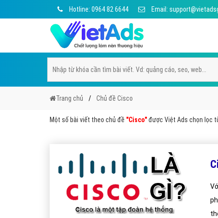
Hotline: 0964 82 6644
Email: support@vietads
Trang chủ
Chủ đề Cisco
Một số bài viết theo chủ đề
"Cisco"
được Việt Ads chọn lọc từ
C
Vớ
ph
th