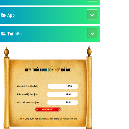
áp quảng cáo Youtube
Google
kế ứng dụng
 cáo Cốc Cốc hiệu quả
Bảng giá
 cáo Zalo chuyên nghiệp
ghĩa
Web Store
à gì
Dịch vụ liên quan
mềm ứng dụng hay
Other Ads
Quảng Cáo Google
App