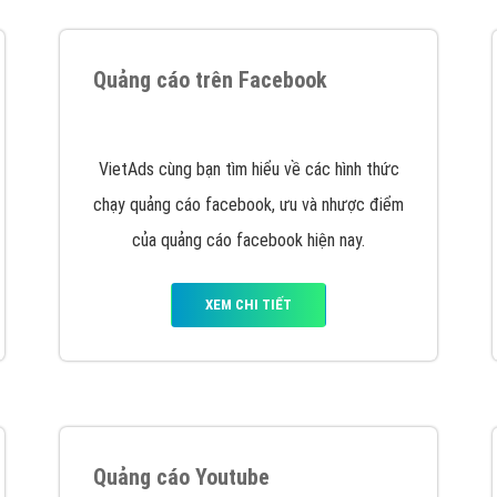
tác Marketing Online?
húng tôi với bề dày kinh nghiệm sẽ tư vấn xây dựng và phát tr
line. Đội ngũ kỹ thuật quảng cáo trực tuyến, SEO, lập trình Web 
uôn
đem đến cho khách hàng sản phẩm/ dịch vụ chất lượng
.