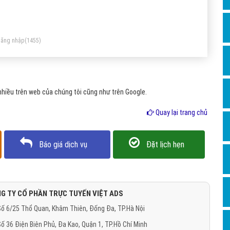
Dịch v
ên công ty được lọt vào Bảng xếp hạng danh sách 500 công
Hỏi đ
 lớn nhất Hoa Kỳ tính theo tổng thu nhập. Theo đó, Cisco
Hỏi đ
ợc bầu chọn trong top 5 công ty lớn nhất về chỉ số về lợi
ăng nhập
(1455)
uận trên tổng tài sản và lợi nhuận trên doanh thu. Chỉ có 2
Hỏi đá
ng ty khác là Intel và Microsoft cũng từng đạt được thành
Hỏi đá
u đó
hiều trên web của chúng tôi cũng như trên Google.
Hỏi đ
Hỏi đá
Quay lại trang chủ
Hỏi đá
Báo giá dịch vụ
Đặt lịch hẹn
Quảng
Dịch v
Dịch v
G TY CỔ PHẦN TRỰC TUYẾN VIỆT ADS
Dịch v
ố 6/25 Thổ Quan, Khâm Thiên, Đống Đa, TP.Hà Nội
Dịch v
ố 36 Điện Biên Phủ, Đa Kao, Quận 1, TP.Hồ Chí Minh