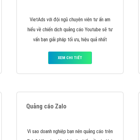
hát triển Website cho doanh nghiệp mình
. Đừng chần chừ hã
support@vietadsgroup.vn
để được tư vấn chuyên sâu về giải phá
Quảng cáo trên Facebook