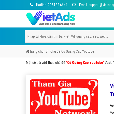
Hotline: 0964 82 6644
Email: support@vietads
Trang chủ
Chủ đề Có Quảng Cáo Youtube
Một số bài viết theo chủ đề
"Có Quảng Cáo Youtube"
được V
V
T
Và
Yo