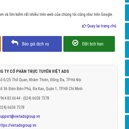
Hỏi đ
 và tìm kiếm rất nhiều trên web của chúng tôi cũng như trên Google.
Thiết 
Quay lại trang chủ
Quảng
Quảng
Báo giá dịch vụ
Đặt lịch hẹn
Định n
Nghĩa l
Phần 
G TY CỔ PHẦN TRỰC TUYẾN VIỆT ADS
ố 6/25 Thổ Quan, Khâm Thiên, Đống Đa, TP.Hà Nội
ố 36 Điện Biên Phủ, Đa Kao, Quận 1, TP.Hồ Chí Minh
964 82 6644 - (024) 6658 7378
(024) 6658 7378
support@vietadsgroup.vn
ttps://vietadsgroup.vn