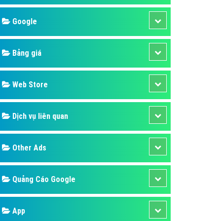
áp quảng cáo Youtube
Google
kế ứng dụng
 cáo Cốc Cốc hiệu quả
Bảng giá
 cáo Zalo chuyên nghiệp
ghĩa
Web Store
à gì
Dịch vụ liên quan
mềm ứng dụng hay
Other Ads
Quảng Cáo Google
App