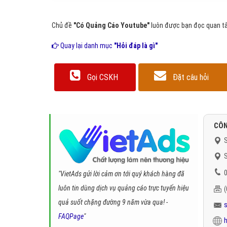
Chủ đề
"Có Quảng Cáo Youtube"
luôn được bạn đọc quan tâm
Quay lại danh mục
"Hỏi đáp là gì"
Gọi CSKH
Đặt câu hỏi
CÔN
S
S
0
"VietAds gửi lời cảm ơn tới quý khách hàng đã
luôn tin dùng dịch vụ quảng cáo trực tuyến hiệu
quả suốt chặng đường 9 năm vừa qua! -
FAQPage
"
h