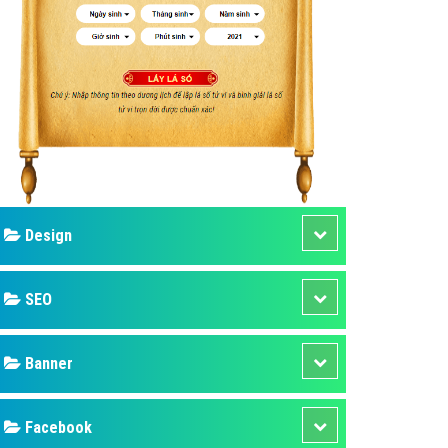
ụ Domain & Hosting
áp phần mềm
áp quảng cáo TVC
p quảng cáo mobile
p quảng cáo Online
áp quảng cáo Skype
p Domain & Hosting
Design
p viết bài Marketing
 cáo Youtube
SEO
ụ quảng cáo Youtube
ụ quảng cáo Cốc Cốc
Banner
ụ quảng cáo Tiktok
Facebook
ụ quảng cáo Zalo