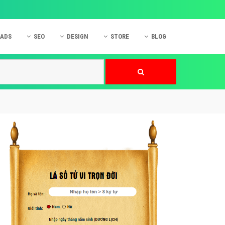
 ADS
SEO
DESIGN
STORE
BLOG
ner
 cáo Mobile
SEO Website
Thiết kế Web
nner
p quảng cáo Instagram
Dịch vụ SEO Website
Thiết kế Website
 cáo Zalo
Hỏi đáp SEO Google
Danh sách Website
 cáo Instagram
Thiết kế Landing Page
cáo Online
Dịch vụ thiết kế Website
 cáo Skype
Hỏi đáp Website
 cáo TVC
 cáo Cốc Cốc
mềm ứng dụng hay