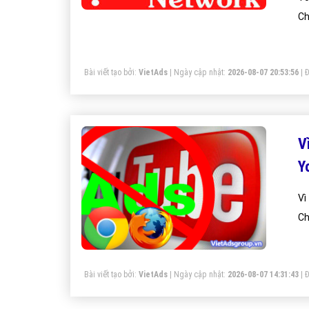
Ch
Bài viết tạo bởi:
VietAds
| Ngày cập nhật:
2026-08-07 20:53:56
|
Đ
V
Y
Vì
Ch
Bài viết tạo bởi:
VietAds
| Ngày cập nhật:
2026-08-07 14:31:43
|
Đ