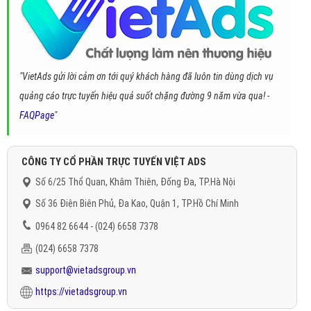
"VietAds gửi lời cảm ơn tới quý khách hàng đã luôn tin dùng dịch vụ
quảng cáo trực tuyến hiệu quả suốt chặng đường 9 năm vừa qua! -
FAQPage
"
CÔNG TY CỔ PHẦN TRỰC TUYẾN VIỆT ADS
Số 6/25 Thổ Quan, Khâm Thiên, Đống Đa, TP.Hà Nội
Số 36 Điện Biên Phủ, Đa Kao, Quận 1, TP.Hồ Chí Minh
0964 82 6644 - (024) 6658 7378
(024) 6658 7378
support@vietadsgroup.vn
https://vietadsgroup.vn