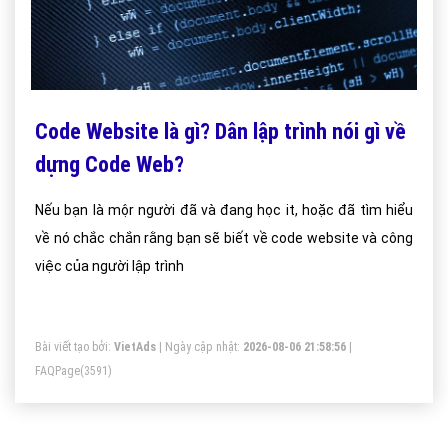
Code Website là gì? Dân lập trình nói gì về
dựng Code Web?
Nếu bạn là mộr người đã và đang học it, hoặc đã tìm hiểu
về nó chắc chắn rằng bạn sẽ biết về code website và công
việc của người lập trình
Bài viết tạo bởi:
VietAds
| Ngày cập nhật:
2026-08-06 21:58:56
|
FAQPage
(3591)