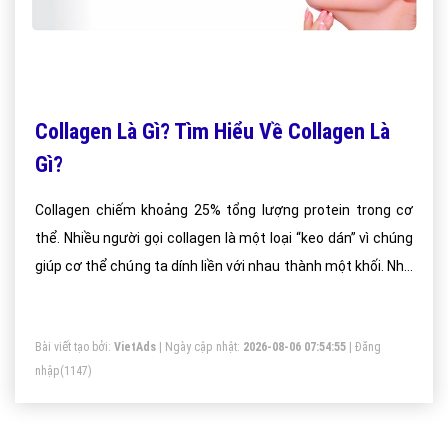
Collagen Là Gì? Tìm Hiểu Về Collagen Là
Gì?
Collagen chiếm khoảng 25% tổng lượng protein trong cơ
thể. Nhiều người gọi collagen là một loại “keo dán” vì chúng
giúp cơ thể chúng ta dính liền với nhau thành một khối. Nhờ
vào chức năng đàn hồi cao nên vai trò của collagen không
“đụng hàng” với những loại protein khác trong cơ thể.
Bài viết tạo bởi:
VietAds
| Ngày cập nhật:
2026-08-06 07:54:55
|
Đăng
nhập
(1147)