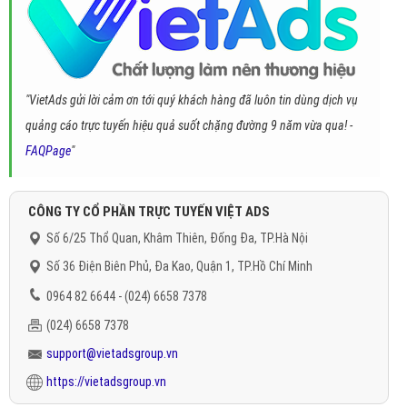
"VietAds gửi lời cảm ơn tới quý khách hàng đã luôn tin dùng dịch vụ
quảng cáo trực tuyến hiệu quả suốt chặng đường 9 năm vừa qua! -
FAQPage
"
CÔNG TY CỔ PHẦN TRỰC TUYẾN VIỆT ADS
Số 6/25 Thổ Quan, Khâm Thiên, Đống Đa, TP.Hà Nội
Số 36 Điện Biên Phủ, Đa Kao, Quận 1, TP.Hồ Chí Minh
0964 82 6644 - (024) 6658 7378
(024) 6658 7378
support@vietadsgroup.vn
https://vietadsgroup.vn