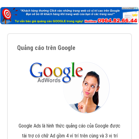
Nếu bạn đang cần quảng cáo, thiết kế web,
phát
triển Website cho doanh nghiệp mình
. Đừng chần
chừ hãy nhấc máy lên và gọi ngay cho chúng tôi theo
Hotline: 0964 82 6644 (24/7) hoặc email:
support@vietadsgroup.vn
để được tư vấn chuyên
sâu về giải pháp marketing hiệu quả cho doanh nghiệp
bạn!