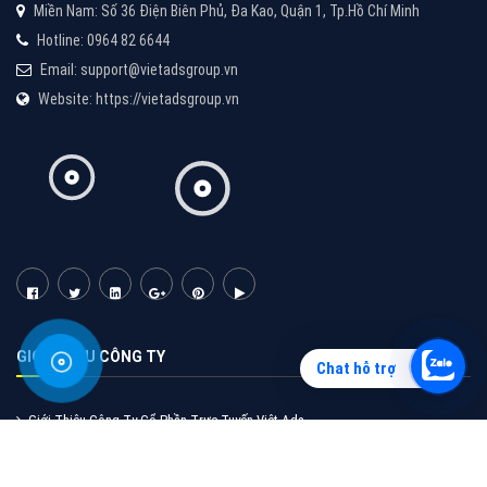
Vì sao doanh nghiệp bạn nên quảng cáo trên Zalo?
Hãy cùng VietAds tìm hiểu về các hình thức quảng
cáo Zalo hiệu quả
XEM CHI TIẾT
Chat hỗ trợ