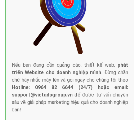
Công ty Việt Ads thành lập từ năm 2013
, chúng tôi
với bề dày kinh nghiệm sẽ tư vấn xây dựng và phát
triển thương hiệu của doanh nghiệp bạn với mức chi
phí mà bạn có thể đầu tư cho marketing online. Đội
ngũ kỹ thuật quảng cáo trực tuyến, SEO, lập trình
Web chuyên sâu trong nghề, được đào tạo bài bản tại
trung tâm marketing online uy tín hàng năm, luôn
đem
đến cho khách hàng sản phẩm/ dịch vụ chất
lượng
.