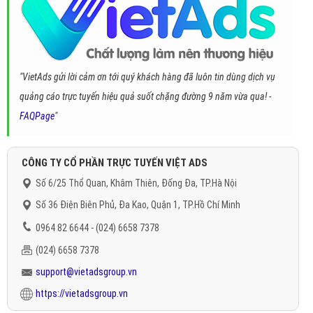
"VietAds gửi lời cảm ơn tới quý khách hàng đã luôn tin dùng dịch vụ
quảng cáo trực tuyến hiệu quả suốt chặng đường 9 năm vừa qua! -
FAQPage
"
CÔNG TY CỔ PHẦN TRỰC TUYẾN VIỆT ADS
Số 6/25 Thổ Quan, Khâm Thiên, Đống Đa, TP.Hà Nội
Số 36 Điện Biên Phủ, Đa Kao, Quận 1, TP.Hồ Chí Minh
0964 82 6644 - (024) 6658 7378
(024) 6658 7378
support@vietadsgroup.vn
https://vietadsgroup.vn