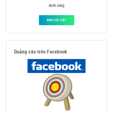
Quảng cáo trên Google
Google Ads là hình thức quảng cáo của Google được
tài trợ có chữ Ad gồm 4 ví trí trên cùng và 3 vị trí
dưới cùng
XEM CHI TIẾT