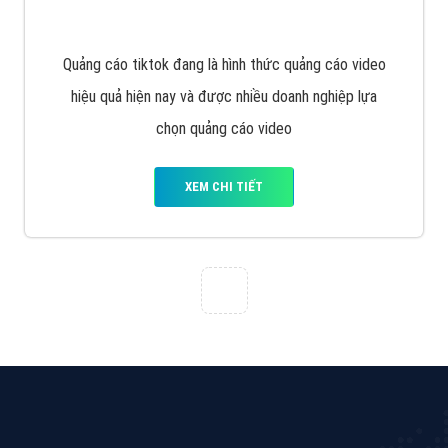
Tìm công ty thiết kế website uy tín, chuyên nghiệp tại
Hà Nội là rất khó cho khách hàng. VietAds xin giới
thiệu công ty thiết kế Viet
XEM CHI TIẾT
Quảng cáo Cốc Cốc