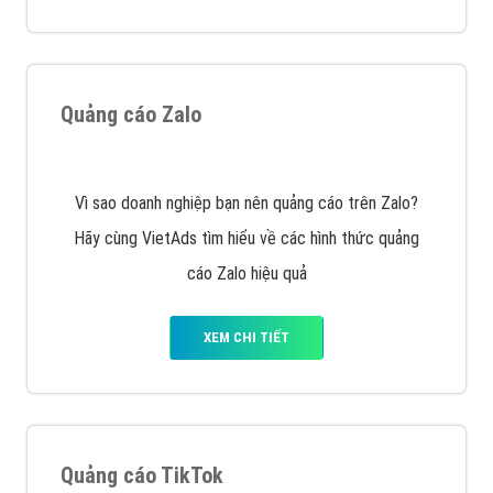
VietAds với đội ngũ chuyên viên tư ấn am hiểu về
chiến dịch quảng cáo Youtube sẽ tư vấn bạn giải pháp
tối ưu, hiệu quả nhất
XEM CHI TIẾT
Thiết kế Website