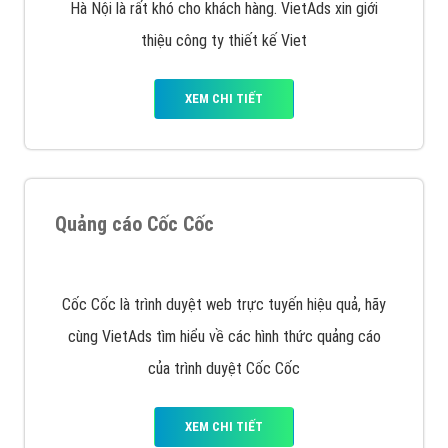
VietAds với đội ngũ SEOer giàu kinh nghiệm được đào
tạo bài bản tại các trung tâm SEO lớn như: Litado,
Inet, Vietmoz, Vinalink
XEM CHI TIẾT
Quảng cáo Youtube