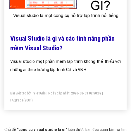
Visual Studio là gì và các tính năng phần
mềm Visual Studio?
Visual studio một phần mềm lập trình không thể thiếu với
những ai theo hướng lập trình C# và VB +.
Bài viết tạo bởi:
VietAds
| Ngày cập nhật:
2026-08-03 02:50:02
|
FAQPage
(2001)
Chủ đề
"công cụ visual studio là gì"
luôn được bạn đọc quan tâm và tìm