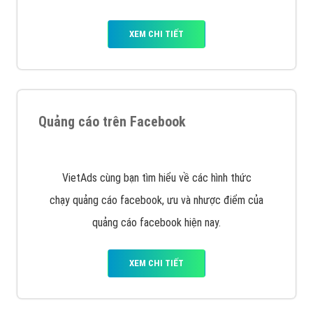
Nếu bạn đang cần quảng cáo, thiết kế web,
phát
triển Website cho doanh nghiệp mình
. Đừng chần
chừ hãy nhấc máy lên và gọi ngay cho chúng tôi theo
Hotline: 0964 82 6644 (24/7) hoặc email:
support@vietadsgroup.vn
để được tư vấn chuyên
sâu về giải pháp marketing hiệu quả cho doanh nghiệp
bạn!