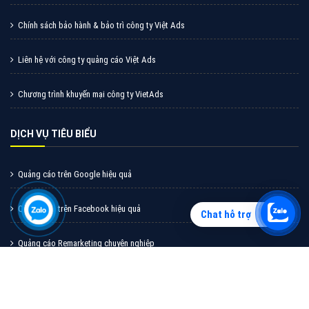
Vì sao doanh nghiệp bạn nên quảng cáo trên Zalo?
Hãy cùng VietAds tìm hiểu về các hình thức quảng
cáo Zalo hiệu quả
XEM CHI TIẾT
Chat hỗ trợ
Quảng cáo TikTok