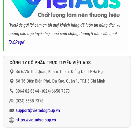
"VietAds gửi lời cảm ơn tới quý khách hàng đã luôn tin dùng dịch vụ
quảng cáo trực tuyến hiệu quả suốt chặng đường 9 năm vừa qua! -
FAQPage
"
CÔNG TY CỔ PHẦN TRỰC TUYẾN VIỆT ADS
Số 6/25 Thổ Quan, Khâm Thiên, Đống Đa, TP.Hà Nội
Số 36 Điện Biên Phủ, Đa Kao, Quận 1, TP.Hồ Chí Minh
0964 82 6644 - (024) 6658 7378
(024) 6658 7378
support@vietadsgroup.vn
https://vietadsgroup.vn