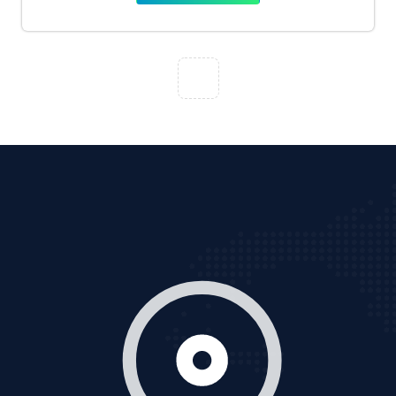
VietAds với đội ngũ chuyên viên tư ấn am hiểu về
chiến dịch quảng cáo Youtube sẽ tư vấn bạn giải pháp
tối ưu, hiệu quả nhất
XEM CHI TIẾT
Thiết kế Website