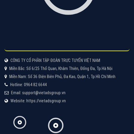
Tìm công ty thiết kế website uy tín, chuyên nghiệp tại
Hà Nội là rất khó cho khách hàng. VietAds xin giới
thiệu công ty thiết kế Viet
XEM CHI TIẾT
Quảng cáo Cốc Cốc