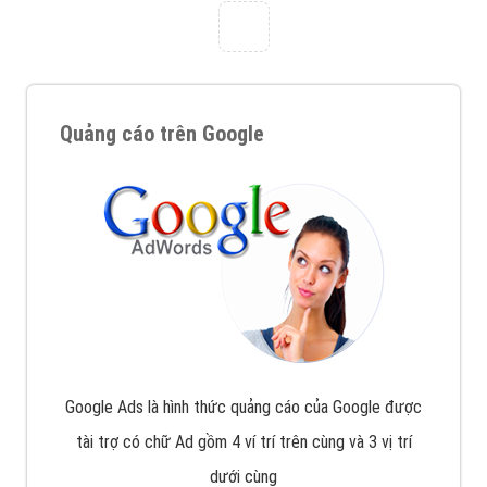
với bề dày kinh nghiệm sẽ tư vấn xây dựng và phát
triển thương hiệu của doanh nghiệp bạn với mức chi
phí mà bạn có thể đầu tư cho marketing online. Đội
ngũ kỹ thuật quảng cáo trực tuyến, SEO, lập trình
Web chuyên sâu trong nghề, được đào tạo bài bản tại
trung tâm marketing online uy tín hàng năm, luôn
đem
đến cho khách hàng sản phẩm/ dịch vụ chất
lượng
.