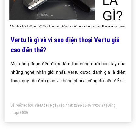
Vertu là gì và vì sao điện thoại Vertu giá
cao đến thế?
Mọi công đoạn đều được làm thủ công dưới bàn tay của
những nghệ nhân giỏi nhất. Vertu được đánh giá là điện
thoại quý tộc đơn giản vì không phải ai cũng đủ tiền để sở
hữu loại điện thoại sang trọng này.
Bài viết tạo bởi:
VietAds
| Ngày cập nhật:
2026-08-07 19:57:27
|
Đăng
nhập
(2400)