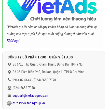
"VietAds gửi lời cảm ơn tới quý khách hàng đã luôn tin dùng dịch vụ
quảng cáo trực tuyến hiệu quả suốt chặng đường 9 năm vừa qua! -
FAQPage
"
CÔNG TY CỔ PHẦN TRỰC TUYẾN VIỆT ADS
Số 6/25 Thổ Quan, Khâm Thiên, Đống Đa, TP.Hà Nội
Số 36 Điện Biên Phủ, Đa Kao, Quận 1, TP.Hồ Chí Minh
0964 82 6644 - (024) 6658 7378
(024) 6658 7378
support@vietadsgroup.vn
https://vietadsgroup.vn