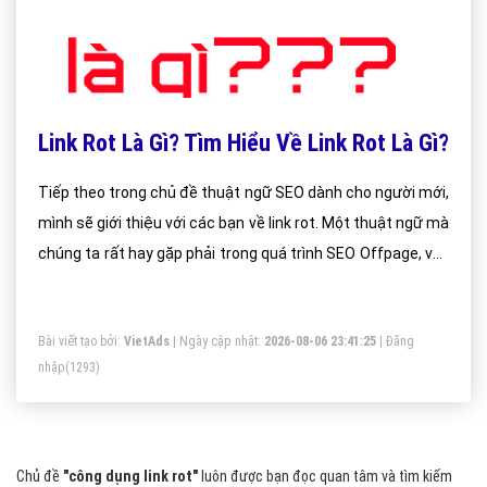
Link Rot Là Gì? Tìm Hiểu Về Link Rot Là Gì?
Tiếp theo trong chủ đề thuật ngữ SEO dành cho người mới,
mình sẽ giới thiệu với các bạn về link rot. Một thuật ngữ mà
chúng ta rất hay gặp phải trong quá trình SEO Offpage, vậy
link rot là gì? chúng ta sẽ cùng tham khảo bài viết dưới đây.
Bài viết tạo bởi:
VietAds
| Ngày cập nhật:
2026-08-06 23:41:25
|
Đăng
nhập
(1293)
Chủ đề
"công dụng link rot"
luôn được bạn đọc quan tâm và tìm kiếm