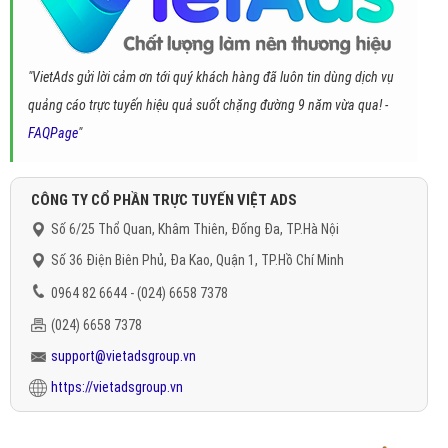
"VietAds gửi lời cảm ơn tới quý khách hàng đã luôn tin dùng dịch vụ
quảng cáo trực tuyến hiệu quả suốt chặng đường 9 năm vừa qua! -
FAQPage
"
CÔNG TY CỔ PHẦN TRỰC TUYẾN VIỆT ADS
Số 6/25 Thổ Quan, Khâm Thiên, Đống Đa, TP.Hà Nội
Số 36 Điện Biên Phủ, Đa Kao, Quận 1, TP.Hồ Chí Minh
0964 82 6644 - (024) 6658 7378
(024) 6658 7378
support@vietadsgroup.vn
https://vietadsgroup.vn