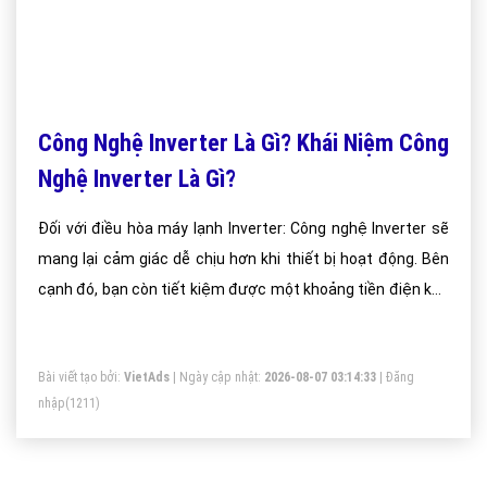
Công Nghệ Inverter Là Gì? Khái Niệm Công
Nghệ Inverter Là Gì?
Đối với điều hòa máy lạnh Inverter: Công nghệ Inverter sẽ
mang lại cảm giác dễ chịu hơn khi thiết bị hoạt động. Bên
cạnh đó, bạn còn tiết kiệm được một khoảng tiền điện kha
khá hàng tháng (Nếu sử dụng trên 8 giờ/ngày, mức tiêu thụ
điện chỉ bằng 1/2 so với điều hòa non-inverter)
Bài viết tạo bởi:
VietAds
| Ngày cập nhật:
2026-08-07 03:14:33
|
Đăng
nhập
(1211)