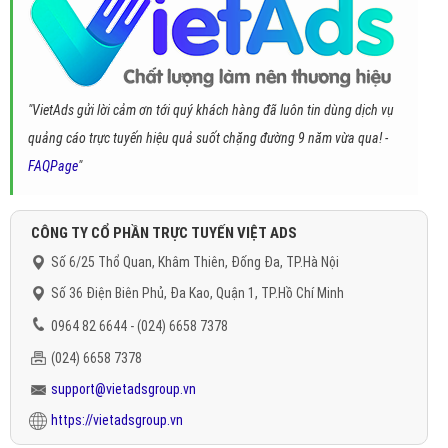
"VietAds gửi lời cảm ơn tới quý khách hàng đã luôn tin dùng dịch vụ
quảng cáo trực tuyến hiệu quả suốt chặng đường 9 năm vừa qua! -
FAQPage
"
CÔNG TY CỔ PHẦN TRỰC TUYẾN VIỆT ADS
Số 6/25 Thổ Quan, Khâm Thiên, Đống Đa, TP.Hà Nội
Số 36 Điện Biên Phủ, Đa Kao, Quận 1, TP.Hồ Chí Minh
0964 82 6644 - (024) 6658 7378
(024) 6658 7378
support@vietadsgroup.vn
https://vietadsgroup.vn