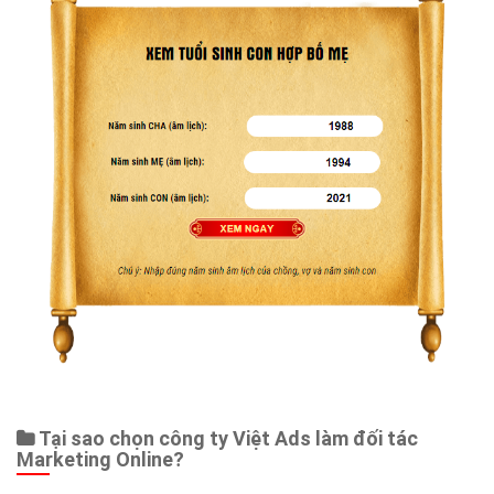
Web Store
Dịch vụ liên quan
Other Ads
Quảng Cáo Google
App
Tài liệu