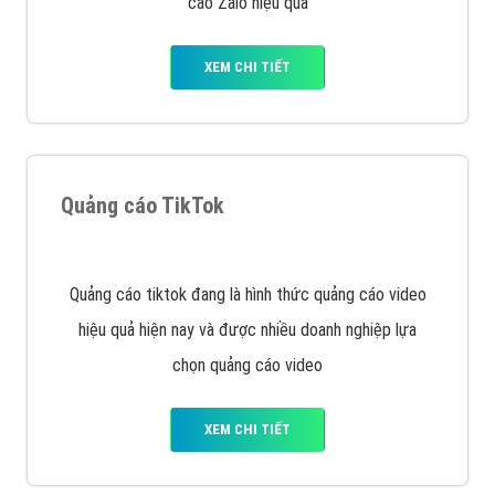
VietAds với đội ngũ SEOer giàu kinh nghiệm được đào
tạo bài bản tại các trung tâm SEO lớn như: Litado,
Inet, Vietmoz, Vinalink
XEM CHI TIẾT
Quảng cáo Youtube