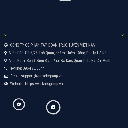
Tìm công ty thiết kế website uy tín, chuyên nghiệp tại
Hà Nội là rất khó cho khách hàng. VietAds xin giới
thiệu công ty thiết kế Viet
XEM CHI TIẾT
Quảng cáo Cốc Cốc