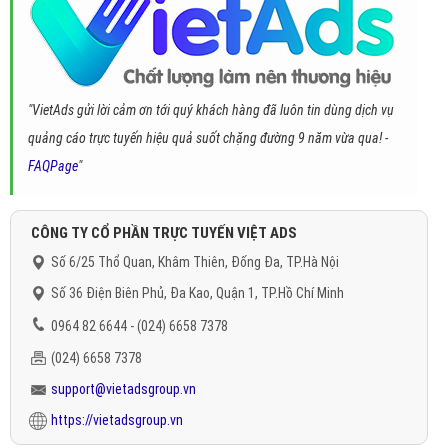
"VietAds gửi lời cảm ơn tới quý khách hàng đã luôn tin dùng dịch vụ
quảng cáo trực tuyến hiệu quả suốt chặng đường 9 năm vừa qua! -
FAQPage
"
CÔNG TY CỔ PHẦN TRỰC TUYẾN VIỆT ADS
Số 6/25 Thổ Quan, Khâm Thiên, Đống Đa, TP.Hà Nội
Số 36 Điện Biên Phủ, Đa Kao, Quận 1, TP.Hồ Chí Minh
0964 82 6644 - (024) 6658 7378
(024) 6658 7378
support@vietadsgroup.vn
https://vietadsgroup.vn