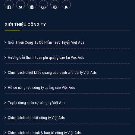
Cốc Cốc là trình duyệt web trực tuyến hiệu quả, hãy
cùng VietAds tìm hiểu về các hình thức quảng cáo
của trình duyệt Cốc Cốc
XEM CHI TIẾT
Quảng cáo Zalo