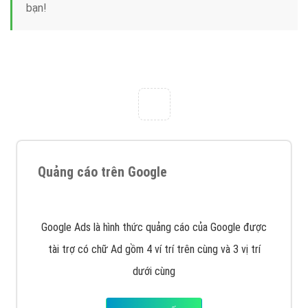
Công ty Việt Ads thành lập từ năm 2013
, chúng tôi
với bề dày kinh nghiệm sẽ tư vấn xây dựng và phát
triển thương hiệu của doanh nghiệp bạn với mức chi
phí mà bạn có thể đầu tư cho marketing online. Đội
ngũ kỹ thuật quảng cáo trực tuyến, SEO, lập trình
Web chuyên sâu trong nghề, được đào tạo bài bản tại
trung tâm marketing online uy tín hàng năm, luôn
đem
đến cho khách hàng sản phẩm/ dịch vụ chất
lượng
.