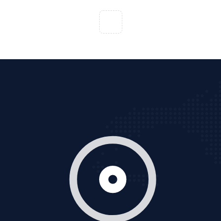
VietAds với đội ngũ chuyên viên tư ấn am hiểu về
chiến dịch quảng cáo Youtube sẽ tư vấn bạn giải pháp
tối ưu, hiệu quả nhất
XEM CHI TIẾT
Thiết kế Website