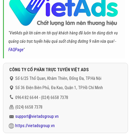
"VietAds gửi lời cảm ơn tới quý khách hàng đã luôn tin dùng dịch vụ
quảng cáo trực tuyến hiệu quả suốt chặng đường 9 năm vừa qua! -
FAQPage
"
CÔNG TY CỔ PHẦN TRỰC TUYẾN VIỆT ADS
Số 6/25 Thổ Quan, Khâm Thiên, Đống Đa, TP.Hà Nội
Số 36 Điện Biên Phủ, Đa Kao, Quận 1, TP.Hồ Chí Minh
0964 82 6644 - (024) 6658 7378
(024) 6658 7378
support@vietadsgroup.vn
https://vietadsgroup.vn