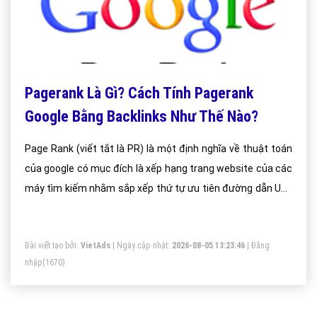
Pagerank Là Gì? Cách Tính Pagerank
Google Bằng Backlinks Như Thế Nào?
Page Rank (viết tắt là PR) là một định nghĩa về thuật toán
của google có mục đích là xếp hạng trang website của các
máy tìm kiếm nhằm sắp xếp thứ tự ưu tiên đường dẫn URL
trong trang kết quả tìm kiếm. Đã nói đến thuật toán thì
chúng ta thường nghĩ tới công thức toán học.
Bài viết tạo bởi:
VietAds
| Ngày cập nhật:
2026-08-05 13:23:46
|
Đăng
nhập
(1670)