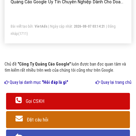
Quảng Cáo Google Uy Tín Chuyên Nghiệp Dành Cho Doanh
Nghiệp Kinh Doanh Online?
Bài viết tạo bởi:
VietAds
| Ngày cập nhật:
2026-08-07 03:14:21
|
Đăng
nhập
(1711)
Chủ đề
"Công Ty Quảng Cáo Google"
luôn được bạn đọc quan tâm và
tìm kiếm rất nhiều trên web của chúng tôi cũng như trên Google.
Quay lại danh mục
"Hỏi đáp là gì"
Quay lại trang chủ
Gọi CSKH
Đặt câu hỏi