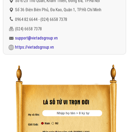
Số 6/25 Thổ Quan, Khâm Thiên, Đống Đa, TP.Hà Nội
Số 36 Điện Biên Phủ, Đa Kao, Quận 1, TP.Hồ Chí Minh
0964 82 6644 - (024) 6658 7378
(024) 6658 7378
support@vietadsgroup.vn
https://vietadsgroup.vn