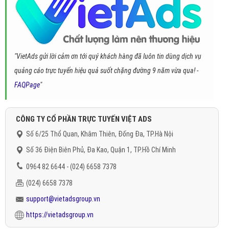
"VietAds gửi lời cảm ơn tới quý khách hàng đã luôn tin dùng dịch vụ
quảng cáo trực tuyến hiệu quả suốt chặng đường 9 năm vừa qua! -
FAQPage
"
CÔNG TY CỔ PHẦN TRỰC TUYẾN VIỆT ADS
Số 6/25 Thổ Quan, Khâm Thiên, Đống Đa, TP.Hà Nội
Số 36 Điện Biên Phủ, Đa Kao, Quận 1, TP.Hồ Chí Minh
0964 82 6644 - (024) 6658 7378
(024) 6658 7378
support@vietadsgroup.vn
https://vietadsgroup.vn