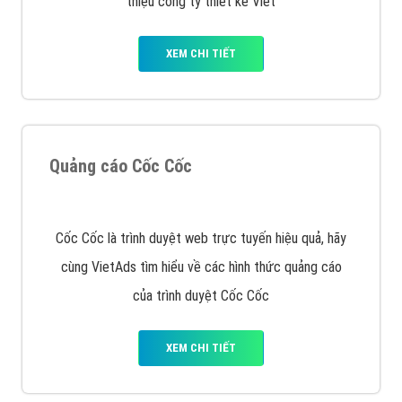
Tìm công ty thiết kế website uy tín, chuyên nghiệp tại
Hà Nội là rất khó cho khách hàng. VietAds xin giới
thiệu công ty thiết kế Viet
XEM CHI TIẾT
Quảng cáo Cốc Cốc