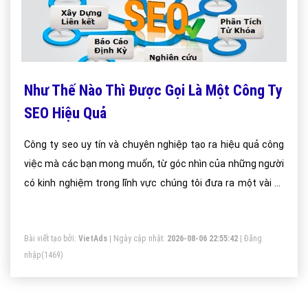
Như Thế Nào Thì Được Gọi Là Một Công Ty
SEO Hiệu Quả
Công ty seo uy tín và chuyên nghiệp tạo ra hiệu quả công
việc mà các bạn mong muốn, từ góc nhìn của những người
có kinh nghiệm trong lĩnh vực chúng tôi đưa ra một vài kỹ
năng để bạn có thể tham khảo và sử dụng:
Bài viết tạo bởi:
VietAds
| Ngày cập nhật:
2026-08-06 22:55:42
|
Đăng
nhập
(1469)