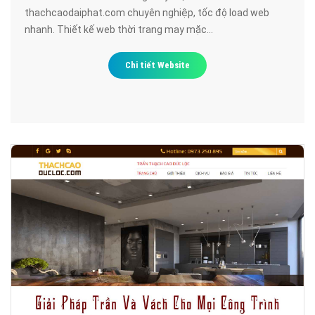
thachcaodaiphat.com chuyên nghiệp, tốc độ load web
nhanh. Thiết kế web thời trang may mặc
thachcaodaiphat.com đạt chuẩn SEO google, bảo mật cao,
uy tín, chất lượng.
Chi tiết Website