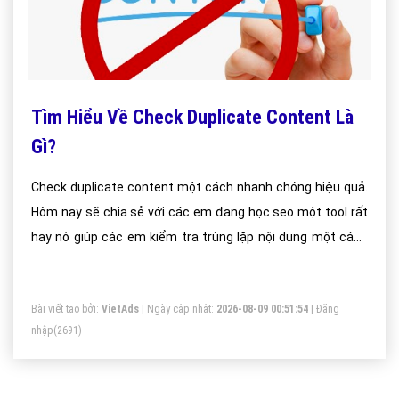
Tìm Hiểu Về Check Duplicate Content Là
Gì?
Check duplicate content một cách nhanh chóng hiệu quả.
Hôm nay sẽ chia sẻ với các em đang học seo một tool rất
hay nó giúp các em kiểm tra trùng lặp nội dung một cách
hiệu quả.
Bài viết tạo bởi:
VietAds
| Ngày cập nhật:
2026-08-09 00:51:54
|
Đăng
nhập
(2691)