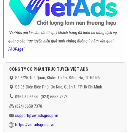
"VietAds gửi lời cảm ơn tới quý khách hàng đã luôn tin dùng dịch vụ
quảng cáo trực tuyến hiệu quả suốt chặng đường 9 năm vừa qua! -
FAQPage
"
CÔNG TY CỔ PHẦN TRỰC TUYẾN VIỆT ADS
Số 6/25 Thổ Quan, Khâm Thiên, Đống Đa, TP.Hà Nội
Số 36 Điện Biên Phủ, Đa Kao, Quận 1, TP.Hồ Chí Minh
0964 82 6644 - (024) 6658 7378
(024) 6658 7378
support@vietadsgroup.vn
https://vietadsgroup.vn