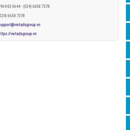
Hỏi đ
964 82 6644 - (024) 6658 7378
(024) 6658 7378
Thiết 
support@vietadsgroup.vn
Quảng
ttps://vietadsgroup.vn
Quảng
Định n
Nghĩa l
Phần 