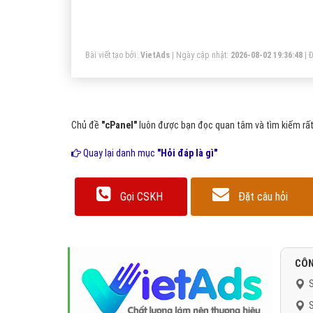
Bài viết tạo bởi:
VietAds
| Ngày cập nhật:
2026-08-02 19:36:48
|
Đ
Chủ đề
"cPanel"
luôn được bạn đọc quan tâm và tìm kiếm rất
Quay lại danh mục
"Hỏi đáp là gì"
Gọi CSKH
Đặt câu hỏi
CÔN
S
S