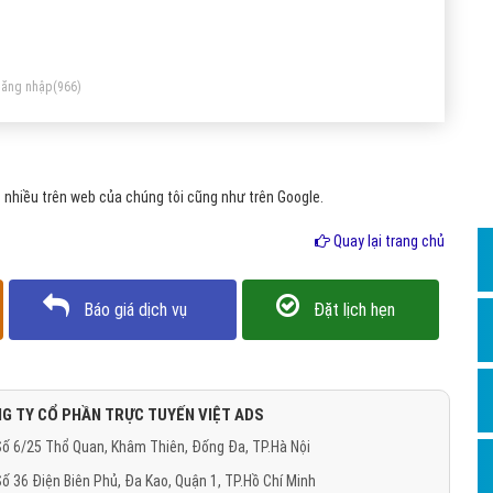
Dịch v
Hỏi đ
Hỏi đ
ăng nhập
(966)
Hỏi đá
Hỏi đá
 nhiều trên web của chúng tôi cũng như trên Google.
Hỏi đ
Hỏi đá
Quay lại trang chủ
Hỏi đá
Báo giá dịch vụ
Đặt lịch hẹn
Quảng
Dịch v
Dịch v
G TY CỔ PHẦN TRỰC TUYẾN VIỆT ADS
Dịch v
ố 6/25 Thổ Quan, Khâm Thiên, Đống Đa, TP.Hà Nội
Dịch v
ố 36 Điện Biên Phủ, Đa Kao, Quận 1, TP.Hồ Chí Minh