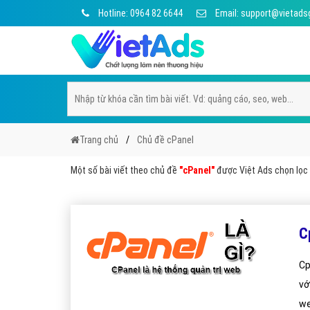
Hotline: 0964 82 6644
Email: support@vietads
Trang chủ
Chủ đề cPanel
Một số bài viết theo chủ đề
"cPanel"
được Việt Ads chọn lọc t
C
Cp
vớ
we