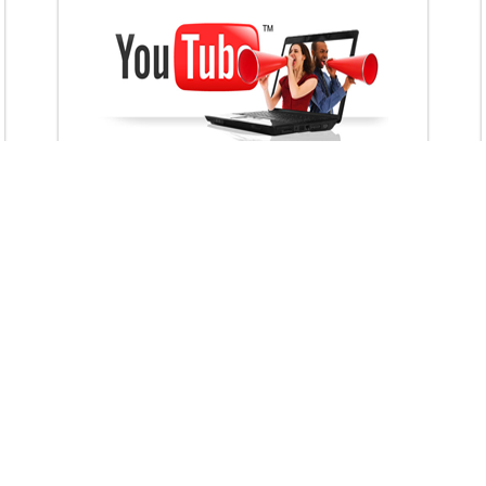
VietAds với đội ngũ chuyên viên tư ấn am
hiểu về chiến dịch quảng cáo Youtube sẽ tư
vấn bạn giải pháp tối ưu, hiệu quả nhất
XEM CHI TIẾT