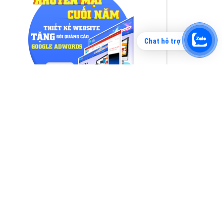
Chat hỗ trợ
Tìm công ty thiết kế website uy tín, chuyên
nghiệp tại Hà Nội là rất khó cho khách hàng.
VietAds xin giới thiệu công ty thiết kế Viet
XEM CHI TIẾT