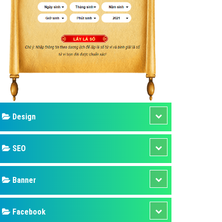
ụ Domain & Hosting
áp phần mềm
áp quảng cáo TVC
p quảng cáo mobile
p quảng cáo Online
áp quảng cáo Skype
p Domain & Hosting
Design
p viết bài Marketing
 cáo Youtube
SEO
ụ quảng cáo Youtube
ụ quảng cáo Cốc Cốc
Banner
ụ quảng cáo Tiktok
Facebook
ụ quảng cáo Zalo