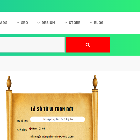
 ADS
SEO
DESIGN
STORE
BLOG
ner
 cáo Mobile
SEO Website
Thiết kế Web
nner
p quảng cáo Instagram
Dịch vụ SEO Website
Thiết kế Website
 cáo Zalo
Hỏi đáp SEO Google
Danh sách Website
 cáo Instagram
Thiết kế Landing Page
cáo Online
Dịch vụ thiết kế Website
 cáo Skype
Hỏi đáp Website
 cáo TVC
 cáo Cốc Cốc
mềm ứng dụng hay