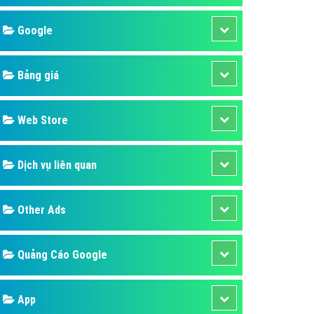
áp quảng cáo Youtube
Google
kế ứng dụng
 cáo Cốc Cốc hiệu quả
Bảng giá
 cáo Zalo chuyên nghiệp
ghĩa
Web Store
à gì
Dịch vụ liên quan
mềm ứng dụng hay
Other Ads
Quảng Cáo Google
App