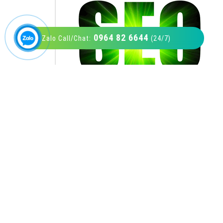
0964 82 6644
Zalo Call/Chat:
(24/7)
VietAds với đội ngũ SEOer giàu kinh nghiệm
được đào tạo bài bản tại các trung tâm SEO
lớn như: Litado, Inet, Vietmoz, Vinalink
XEM CHI TIẾT