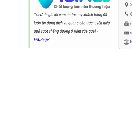
S
0
"VietAds gửi lời cảm ơn tới quý khách hàng đã
luôn tin dùng dịch vụ quảng cáo trực tuyến hiệu
quả suốt chặng đường 9 năm vừa qua! -
FAQPage
"
h