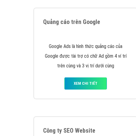
Tại sao chọn công ty Việt Ads làm đối 
Công ty Việt Ads thành lập từ năm 2013
, c
phí mà bạn có thể đầu tư cho marketing on
trung tâm marketing online uy tín hàng năm, l