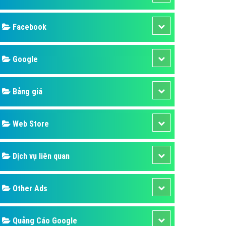
ụ Domain & Hosting
áp phần mềm
áp quảng cáo TVC
p quảng cáo mobile
p quảng cáo Online
áp quảng cáo Skype
p Domain & Hosting
Design
p viết bài Marketing
 cáo Youtube
SEO
ụ quảng cáo Youtube
ụ quảng cáo Cốc Cốc
Banner
ụ quảng cáo Tiktok
Facebook
ụ quảng cáo Zalo