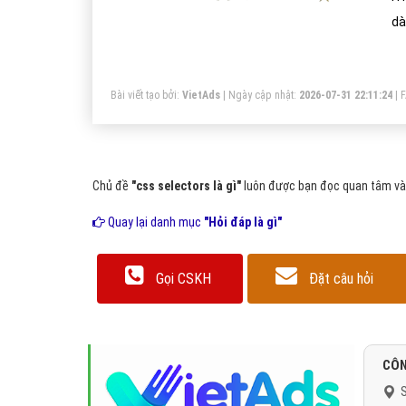
dà
ch
Bài viết tạo bởi:
VietAds
| Ngày cập nhật:
2026-07-31 22:11:24
|
Chủ đề
"css selectors là gì"
luôn được bạn đọc quan tâm và t
Quay lại danh mục
"Hỏi đáp là gì"
Gọi CSKH
Đặt câu hỏi
CÔN
S