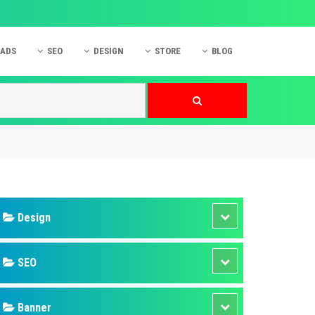
 ADS
SEO
DESIGN
STORE
BLOG
ner
 cáo Mobile
SEO Website
Thiết kế Web
nner
p quảng cáo Instagram
Dịch vụ SEO Website
Thiết kế Website
 cáo Zalo
Hỏi đáp SEO Google
Danh sách Website
 cáo Instagram
Thiết kế Landing Page
cáo Online
Dịch vụ thiết kế Website
 cáo Skype
Hỏi đáp Website
 cáo TVC
 cáo Cốc Cốc
mềm ứng dụng hay