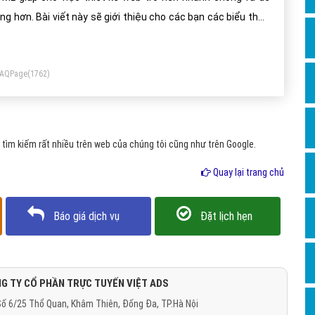
Dịch v
ng hơn. Bài viết này sẽ giới thiệu cho các bạn các biểu thức
Hỏi đ
ọn theo dạng CSS Selectors.
Hỏi đ
FAQPage
(1762)
Hỏi đá
Hỏi đá
Hỏi đ
ìm kiếm rất nhiều trên web của chúng tôi cũng như trên Google.
Hỏi đá
Quay lại trang chủ
Hỏi đá
Quảng
Báo giá dịch vụ
Đặt lịch hẹn
Dịch v
Dịch v
Dịch v
G TY CỔ PHẦN TRỰC TUYẾN VIỆT ADS
ố 6/25 Thổ Quan, Khâm Thiên, Đống Đa, TP.Hà Nội
Dịch v