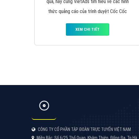
Google Ads là hình thức quảng cáo của
Google được tài trợ có chữ Ad gồm 4 ví trí
trên cùng và 3 vị trí dưới cùng
XEM CHI TIẾT
Công ty SEO Website