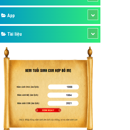
áp quảng cáo Youtube
Google
kế ứng dụng
 cáo Cốc Cốc hiệu quả
Bảng giá
 cáo Zalo chuyên nghiệp
ghĩa
Web Store
à gì
Dịch vụ liên quan
mềm ứng dụng hay
Other Ads
Quảng Cáo Google
App