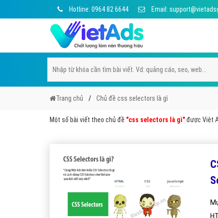
Hotline: 0964 82 6644
Email: support@vietads
Trang chủ
Chủ đề css selectors là gì
Một số bài viết theo chủ đề
"css selectors là gì"
được Việt A
C
S
Mụ
HT