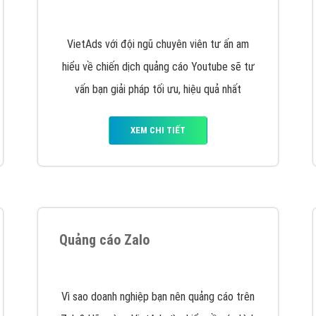
hát triển Website cho doanh nghiệp mình
. Đừng chần chừ hã
support@vietadsgroup.vn
để được tư vấn chuyên sâu về giải phá
Quảng cáo trên Facebook