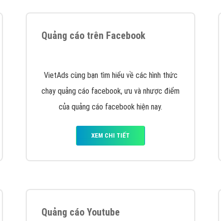
tác Marketing Online?
húng tôi với bề dày kinh nghiệm sẽ tư vấn xây dựng và phát tr
line. Đội ngũ kỹ thuật quảng cáo trực tuyến, SEO, lập trình Web 
uôn
đem đến cho khách hàng sản phẩm/ dịch vụ chất lượng
.