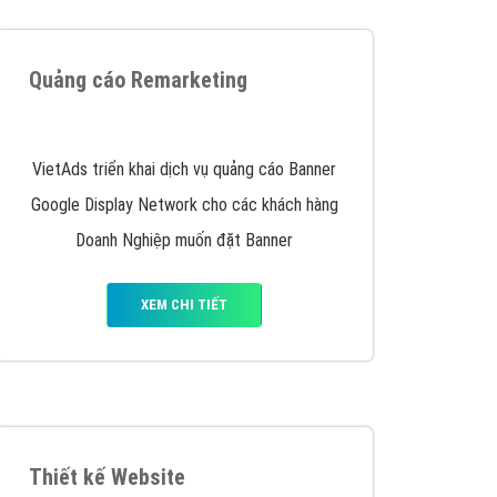
iển thương hiệu của doanh nghiệp bạn với mức chi
chuyên sâu trong nghề, được đào tạo bài bản tại