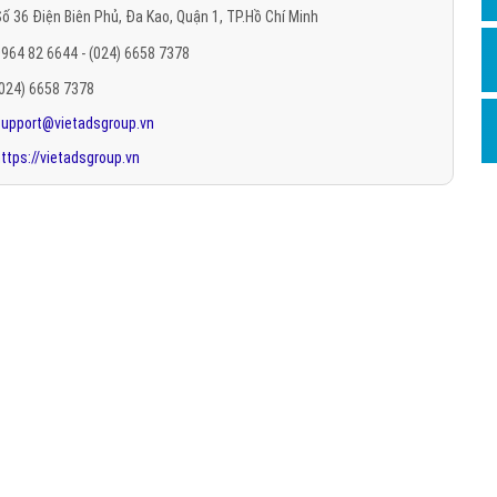
ố 36 Điện Biên Phủ, Đa Kao, Quận 1, TP.Hồ Chí Minh
Hỏi đ
964 82 6644 - (024) 6658 7378
Thiết 
(024) 6658 7378
Quảng
support@vietadsgroup.vn
Quảng
ttps://vietadsgroup.vn
Định n
Nghĩa l
Phần 