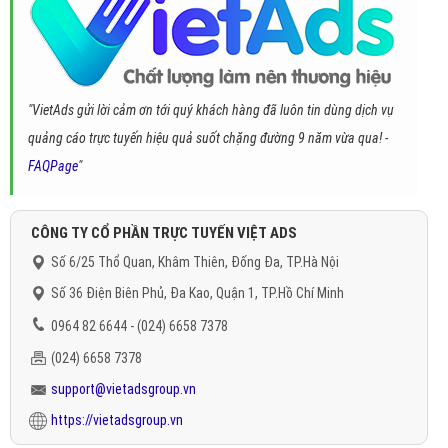
"VietAds gửi lời cảm ơn tới quý khách hàng đã luôn tin dùng dịch vụ
quảng cáo trực tuyến hiệu quả suốt chặng đường 9 năm vừa qua! -
FAQPage
"
CÔNG TY CỔ PHẦN TRỰC TUYẾN VIỆT ADS
Số 6/25 Thổ Quan, Khâm Thiên, Đống Đa, TP.Hà Nội
Số 36 Điện Biên Phủ, Đa Kao, Quận 1, TP.Hồ Chí Minh
0964 82 6644 - (024) 6658 7378
(024) 6658 7378
support@vietadsgroup.vn
https://vietadsgroup.vn