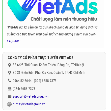
"VietAds gửi lời cảm ơn tới quý khách hàng đã luôn tin dùng dịch vụ
quảng cáo trực tuyến hiệu quả suốt chặng đường 9 năm vừa qua! -
FAQPage
"
CÔNG TY CỔ PHẦN TRỰC TUYẾN VIỆT ADS
Số 6/25 Thổ Quan, Khâm Thiên, Đống Đa, TP.Hà Nội
Số 36 Điện Biên Phủ, Đa Kao, Quận 1, TP.Hồ Chí Minh
0964 82 6644 - (024) 6658 7378
(024) 6658 7378
support@vietadsgroup.vn
https://vietadsgroup.vn