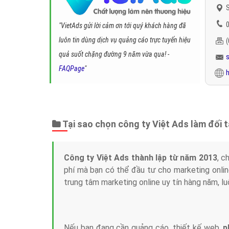
S
0
"VietAds gửi lời cảm ơn tới quý khách hàng đã
luôn tin dùng dịch vụ quảng cáo trực tuyến hiệu
quả suốt chặng đường 9 năm vừa qua! -
FAQPage
"
h