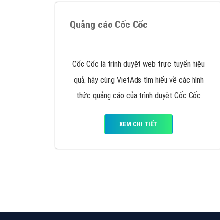
VietAds với đội ngũ SEOer giàu kinh nghiệm
được đào tạo bài bản tại các trung tâm SEO
lớn như: Litado, Inet, Vietmoz, Vinalink
XEM CHI TIẾT
Quảng cáo Cốc Cốc
Cốc Cốc là trình duyệt web trực tuyến hiệu