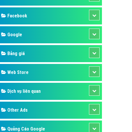
ụ Domain & Hosting
áp phần mềm
Facebook
áp quảng cáo TVC
p quảng cáo mobile
Google
p quảng cáo Online
Bảng giá
áp quảng cáo Skype
p Domain & Hosting
Web Store
p viết bài Marketing
 cáo Youtube
Dịch vụ liên quan
ụ quảng cáo Youtube
ụ quảng cáo Cốc Cốc
Other Ads
ụ quảng cáo Tiktok
ụ quảng cáo Zalo
Quảng Cáo Google