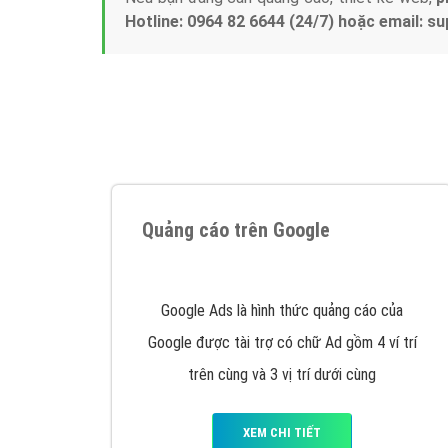
Tại sao chọn công ty Việt Ads làm đối 
Công ty Việt Ads thành lập từ năm 2013
, c
phí mà bạn có thể đầu tư cho marketing on
trung tâm marketing online uy tín hàng năm, l
Nếu bạn đang cần quảng cáo, thiết kế web,
p
Hotline: 0964 82 6644 (24/7) hoặc email: 