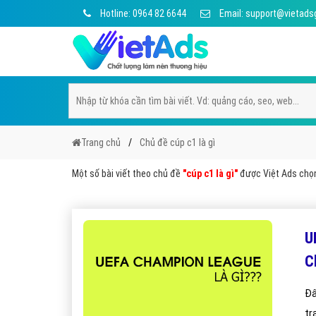
Hotline: 0964 82 6644
Email: support@vietads
Trang chủ
Chủ đề cúp c1 là gì
Một số bài viết theo chủ đề
"cúp c1 là gì"
được Việt Ads chọn 
U
C
Đâ
tr