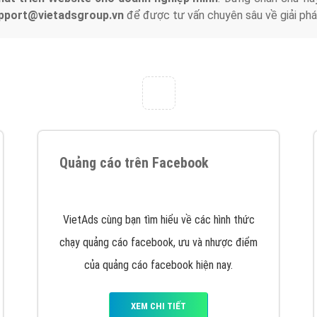
tác Marketing Online?
húng tôi với bề dày kinh nghiệm sẽ tư vấn xây dựng và phát tr
line. Đội ngũ kỹ thuật quảng cáo trực tuyến, SEO, lập trình Web 
uôn
đem đến cho khách hàng sản phẩm/ dịch vụ chất lượng
.
hát triển Website cho doanh nghiệp mình
. Đừng chần chừ hã
support@vietadsgroup.vn
để được tư vấn chuyên sâu về giải phá