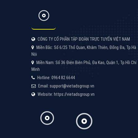
quả, hãy cùng VietAds tìm hiểu về các hình
thức quảng cáo của trình duyệt Cốc Cốc
XEM CHI TIẾT
CÔNG TY CỔ PHẦN TẬP ĐOÀN TRỰC TUYẾN VIỆT NAM
Miền Bắc: Số 6/25 Thổ Quan, Khâm Thiên, Đống Đa, Tp.Hà