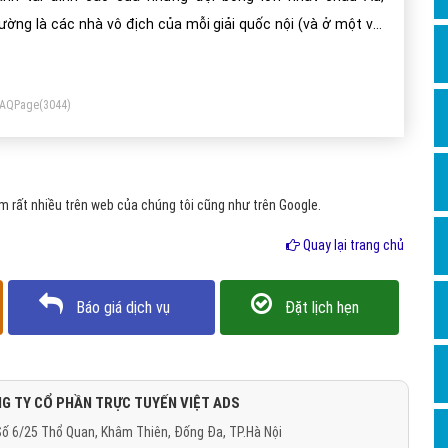
Dịch v
ường là các nhà vô địch của mỗi giải quốc nội (và ở một vài
Hỏi đ
ốc gia, có thể là một hay vài đội bóng xếp sau).
Hỏi đ
FAQPage
(3044)
Hỏi đá
Hỏi đá
Hỏi đ
 rất nhiều trên web của chúng tôi cũng như trên Google.
Hỏi đá
Quay lại trang chủ
Hỏi đá
Quảng
Báo giá dịch vụ
Đặt lịch hẹn
Dịch v
Dịch v
Dịch v
G TY CỔ PHẦN TRỰC TUYẾN VIỆT ADS
ố 6/25 Thổ Quan, Khâm Thiên, Đống Đa, TP.Hà Nội
Dịch v