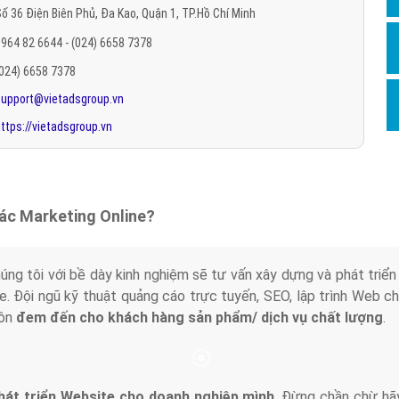
ố 36 Điện Biên Phủ, Đa Kao, Quận 1, TP.Hồ Chí Minh
Hỏi đ
964 82 6644 - (024) 6658 7378
Thiết 
(024) 6658 7378
Quảng
support@vietadsgroup.vn
Quảng
ttps://vietadsgroup.vn
Định n
Nghĩa l
Phần 