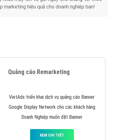
iển thương hiệu của doanh nghiệp bạn với mức chi
chuyên sâu trong nghề, được đào tạo bài bản tại
y nhấc máy lên và gọi ngay cho chúng tôi theo
p marketing hiệu quả cho doanh nghiệp bạn!