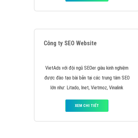
Quảng cáo trên Google
Google Ads là hình thức quảng cáo của
Google được tài trợ có chữ Ad gồm 4 ví trí
trên cùng và 3 vị trí dưới cùng
XEM CHI TIẾT
Công ty SEO Website