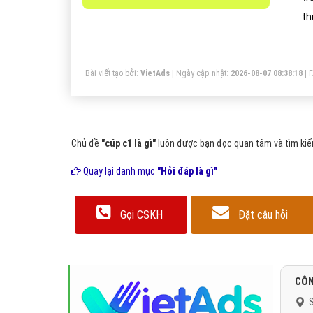
th
qu
Bài viết tạo bởi:
VietAds
| Ngày cập nhật:
2026-08-07 08:38:18
|
Chủ đề
"cúp c1 là gì"
luôn được bạn đọc quan tâm và tìm kiếm
Quay lại danh mục
"Hỏi đáp là gì"
Gọi CSKH
Đặt câu hỏi
CÔN
S