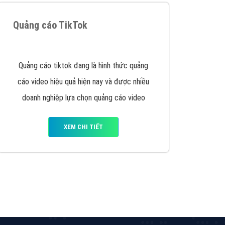
Tìm công ty thiết kế website uy tín, chuyên
nghiệp tại Hà Nội là rất khó cho khách hàng.
VietAds xin giới thiệu công ty thiết kế Viet
XEM CHI TIẾT
Quảng cáo TikTok
Quảng cáo tiktok đang là hình thức quảng